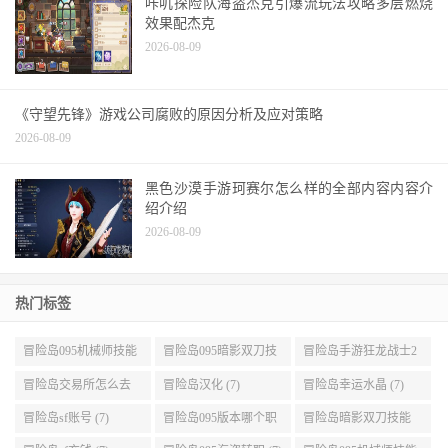
2026-08-09
《守望先锋》游戏公司腐败的原因分析及应对策略
2026-08-09
黑色沙漠手游珂赛尔怎么样的全部内容内容介
绍介绍
2026-08-09
热门标签
冒险岛095机械师技能
冒险岛095暗影双刀技
冒险岛手游狂龙战士2
展示 (9)
能加点 (9)
转 (9)
冒险岛交易所怎么去
冒险岛汉化 (7)
冒险岛幸运水晶 (7)
(8)
冒险岛sf账号 (7)
冒险岛095版本哪个职
冒险岛暗影双刀技能
业段数高些 (7)
加点095版本 (7)
冒险岛sf充钱 (7)
冒险岛095海盗转职 (7)
冒险岛095机械师技能