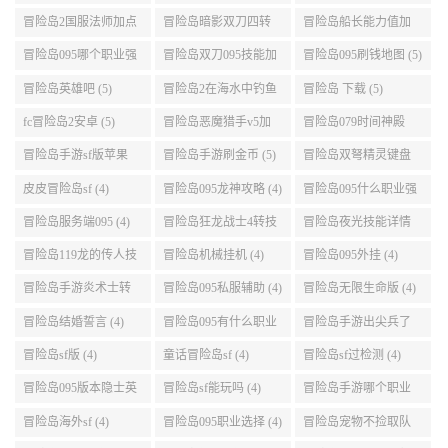
(5)
任务 (5)
点 (5)
冒险岛095哪个职业强
冒险岛双刀095技能加
冒险岛095刷钱地图 (5)
势 (5)
点 (5)
冒险岛英雄吧 (5)
冒险岛2在海水中钓鱼
冒险岛 下载 (5)
(5)
fc冒险岛2安卓 (5)
冒险岛恶魔猎手v5加
冒险岛079时间神殿
点 (5)
999任务 (5)
冒险岛手游sf版苹果
冒险岛手游刷金币 (5)
冒险岛双弩精灵键盘
(5)
设置 (5)
皮皮冒险岛sf (4)
冒险岛095龙神攻略 (4)
冒险岛095什么职业强
(4)
冒险岛服务端095 (4)
冒险岛狂龙战士4转技
冒险岛夜光技能详情
能加点 (4)
(4)
冒险岛119龙的传人技
冒险岛机械挂机 (4)
冒险岛095外挂 (4)
能加点 (4)
冒险岛手游炎术士转
冒险岛095私服辅助 (4)
冒险岛无限生命版 (4)
职 (4)
冒险岛结婚誓言 (4)
冒险岛095有什么职业
冒险岛手游出尖兵了
(4)
吗 (4)
冒险岛sf版 (4)
童话冒险岛sf (4)
冒险岛sf过检测 (4)
冒险岛095版本隐士英
冒险岛sf能玩吗 (4)
冒险岛手游哪个职业
雄后期玩哪个好 (4)
厉害 (4)
冒险岛海外sf (4)
冒险岛095职业选择 (4)
冒险岛宠物不捡取队
友的东西 (4)
冒险岛料理配方 (4)
sf冒险岛里面怎么进去
冒险岛恶魔复仇者超