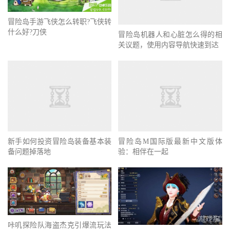
冒险岛手游飞侠怎么转职?飞侠转
什么好?刀侠
冒险岛机器人和心脏怎么得的相
关议题，使用内容导航快速到达
冒险岛M国际版最新中文版体
新手如何投资冒险岛装备基本装
验：相伴在一起
备问题掉落地
咔叽探险队海盗杰克引爆流玩法
黑色沙漠手游珂赛尔怎么样的全
攻略多层燃烧效果配杰克