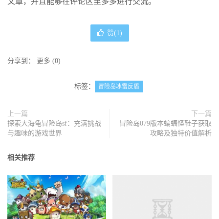
文章，并且能够在评论区里多多进行交流。
赞(
1
)
分享到：
更多
(
0
)
标签：
冒险岛冰雷反盾
上一篇
下一篇
探索大海龟冒险岛sf：充满挑战
冒险岛079版本蝙蝠怪鞋子获取
与趣味的游戏世界
攻略及独特价值解析
相关推荐