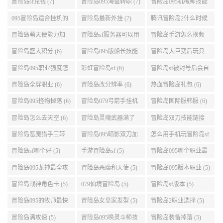
演示 (7)
095冒险岛适合挂机的
冒险岛最新外挂 (7)
腾讯冒险岛2什么时候
地图 (7)
公测 (7)
冒险岛萌天使能力加
冒险岛sf服务器可以用
冒险岛手游怎么换频
点 (6)
自己电脑 (6)
道 (6)
冒险岛盛大积分 (6)
冒险岛095版船长技能
冒险岛大巨变后玩具
介绍 (6)
城组队任务 (6)
冒险岛095职业强度怎
彩虹冒险岛sf (6)
冒险岛sf被封号后会自
么选 (6)
动关闭电脑 (6)
冒险岛全屏职业 (6)
冒险岛改分辨率 (6)
热血冒险岛礼包 (6)
冒险岛095怪物掉落 (6)
冒险岛079弓箭手挂机
冒险岛国际服韩服 (6)
升级的地方 (6)
冒险岛怎么去天空 (6)
冒险岛灵魂武器满了
冒险岛双刀技能链接
(6)
(5)
冒险岛恶魔猎手三转
冒险岛095暗影双刀加
怎么用手机玩冒险岛sf
技能加点顺序 (5)
点 (5)
(5)
冒险岛sf哪个好 (5)
手游冒险岛sf (5)
冒险岛095哪个职业最
好 (5)
冒险岛095龙神最全攻
冒险岛恶魔和天使 (5)
冒险岛095版本职业 (5)
略 (5)
冒险岛战神角色卡 (5)
079仙境冒险岛 (5)
冒险岛sf版本 (5)
冒险岛095的牧师最快
冒险岛女皇家发型 (5)
冒险岛2职业选择 (5)
升级路线 (5)
冒险岛满攻速 (5)
冒险岛095唤灵斗师技
冒险岛装备掉落 (5)
能介绍 (5)
冒险岛2国服法师加点
冒险岛暗影双刀四转
冒险岛船长能力值加