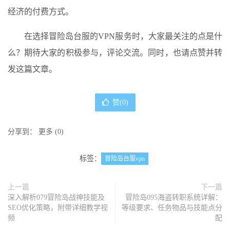
经济的付费方式。
在选择冒险岛台服的VPN服务时，大家最关注的点是什
么？期待大家的积极参与，评论交流。同时，也请点赞并转
发这篇文章。
赞(
0
)
分享到：
更多
(
0
)
标签：
冒险岛台服vpn
上一篇
下一篇
深入解析079冒险岛战神技能及
冒险岛095海盗转职系统详解：
SEO优化策略，附带详细教学视
等级要求、任务物品与技能点分
频
配