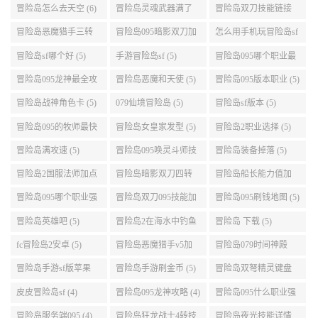
(6)
(5)
冒险岛恶魔猎手三转
冒险岛095暗影双刀加
怎么用手机玩冒险岛sf
技能加点顺序 (5)
点 (5)
(5)
冒险岛sf哪个好 (5)
手游冒险岛sf (5)
冒险岛095哪个职业最
好 (5)
冒险岛095龙神最全攻
冒险岛恶魔和天使 (5)
冒险岛095版本职业 (5)
略 (5)
冒险岛战神角色卡 (5)
079仙境冒险岛 (5)
冒险岛sf版本 (5)
冒险岛095的牧师最快
冒险岛女皇家发型 (5)
冒险岛2职业选择 (5)
升级路线 (5)
冒险岛满攻速 (5)
冒险岛095唤灵斗师技
冒险岛装备掉落 (5)
能介绍 (5)
冒险岛2国服法师加点
冒险岛暗影双刀四转
冒险岛船长能力值加
(5)
任务 (5)
点 (5)
冒险岛095哪个职业强
冒险岛双刀095技能加
冒险岛095刷钱地图 (5)
势 (5)
点 (5)
冒险岛英雄吧 (5)
冒险岛2在海水中钓鱼
冒险岛 下载 (5)
(5)
fc冒险岛2安卓 (5)
冒险岛恶魔猎手v5加
冒险岛079时间神殿
点 (5)
999任务 (5)
冒险岛手游sf版苹果
冒险岛手游刷金币 (5)
冒险岛双弩精灵键盘
(5)
设置 (5)
皮皮冒险岛sf (4)
冒险岛095龙神攻略 (4)
冒险岛095什么职业强
(4)
冒险岛服务端095 (4)
冒险岛狂龙战士4转技
冒险岛夜光技能详情