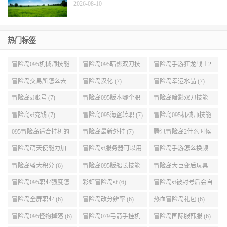
热门标签
冒险岛095机械师技能
冒险岛095暗影双刀技
冒险岛手游狂龙战士2
展示 (9)
能加点 (9)
转 (9)
冒险岛交易所怎么去
冒险岛汉化 (7)
冒险岛幸运水晶 (7)
(8)
冒险岛sf账号 (7)
冒险岛095版本哪个职
冒险岛暗影双刀技能
业段数高些 (7)
加点095版本 (7)
冒险岛sf充钱 (7)
冒险岛095海盗转职 (7)
冒险岛095机械师技能
演示 (7)
095冒险岛适合挂机的
冒险岛最新外挂 (7)
腾讯冒险岛2什么时候
地图 (7)
公测 (7)
冒险岛萌天使能力加
冒险岛sf服务器可以用
冒险岛手游怎么换频
点 (6)
自己电脑 (6)
道 (6)
冒险岛盛大积分 (6)
冒险岛095版船长技能
冒险岛大巨变后玩具
介绍 (6)
城组队任务 (6)
冒险岛095职业强度怎
彩虹冒险岛sf (6)
冒险岛sf被封号后会自
么选 (6)
动关闭电脑 (6)
冒险岛全屏职业 (6)
冒险岛改分辨率 (6)
热血冒险岛礼包 (6)
冒险岛095怪物掉落 (6)
冒险岛079弓箭手挂机
冒险岛国际服韩服 (6)
升级的地方 (6)
冒险岛怎么去天空 (6)
冒险岛灵魂武器满了
冒险岛双刀技能链接