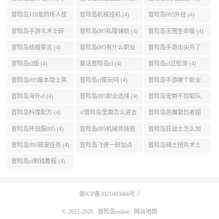
能加点 (4)
(4)
冒险岛119龙的传人技
冒险岛机械挂机 (4)
冒险岛095外挂 (4)
能加点 (4)
冒险岛手游炎术士转
冒险岛095私服辅助 (4)
冒险岛无限生命版 (4)
职 (4)
冒险岛结婚誓言 (4)
冒险岛095有什么职业
冒险岛手游出尖兵了
(4)
吗 (4)
冒险岛sf版 (4)
童话冒险岛sf (4)
冒险岛sf过检测 (4)
冒险岛095版本隐士英
冒险岛sf能玩吗 (4)
冒险岛手游哪个职业
雄后期玩哪个好 (4)
厉害 (4)
冒险岛海外sf (4)
冒险岛095职业选择 (4)
冒险岛宠物不捡取队
友的东西 (4)
冒险岛料理配方 (4)
sf冒险岛里面怎么进去
冒险岛恶魔复仇者超
打扎昆啊 (4)
级技能 (4)
冒险岛怀旧服095 (4)
冒险岛095机械师技能
冒险岛狂战士怎么加
(4)
点 (4)
冒险岛095骑宠任务 (4)
冒险岛飞侠一转加点
冒险岛骑士团炎术士
(4)
改版技能 (4)
冒险岛sf刷钱教程 (4)
赣ICP备2021005066号-7
© 2022-2026
冒险岛online
网站地图