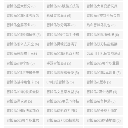
点 (6)
自己电脑 (6)
道 (6)
冒险岛盛大积分 (6)
冒险岛095版船长技能
冒险岛大巨变后玩具
介绍 (6)
城组队任务 (6)
冒险岛095职业强度怎
彩虹冒险岛sf (6)
冒险岛sf被封号后会自
么选 (6)
动关闭电脑 (6)
冒险岛全屏职业 (6)
冒险岛改分辨率 (6)
热血冒险岛礼包 (6)
冒险岛095怪物掉落 (6)
冒险岛079弓箭手挂机
冒险岛国际服韩服 (6)
升级的地方 (6)
冒险岛怎么去天空 (6)
冒险岛灵魂武器满了
冒险岛双刀技能链接
(6)
(5)
冒险岛恶魔猎手三转
冒险岛095暗影双刀加
怎么用手机玩冒险岛sf
技能加点顺序 (5)
点 (5)
(5)
冒险岛sf哪个好 (5)
手游冒险岛sf (5)
冒险岛095哪个职业最
好 (5)
冒险岛095龙神最全攻
冒险岛恶魔和天使 (5)
冒险岛095版本职业 (5)
略 (5)
冒险岛战神角色卡 (5)
079仙境冒险岛 (5)
冒险岛sf版本 (5)
冒险岛095的牧师最快
冒险岛女皇家发型 (5)
冒险岛2职业选择 (5)
升级路线 (5)
冒险岛满攻速 (5)
冒险岛095唤灵斗师技
冒险岛装备掉落 (5)
能介绍 (5)
冒险岛2国服法师加点
冒险岛暗影双刀四转
冒险岛船长能力值加
(5)
任务 (5)
点 (5)
冒险岛095哪个职业强
冒险岛双刀095技能加
冒险岛095刷钱地图 (5)