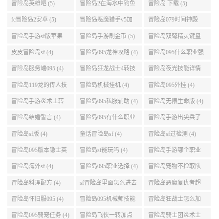
势 (5)
点 (5)
冒险岛英雄吧 (5)
冒险岛2在海水中钓鱼
冒险岛 下载 (5)
(5)
fc冒险岛2安卓 (5)
冒险岛恶魔猎手v5加
冒险岛079时间神殿
点 (5)
999任务 (5)
冒险岛手游sf版苹果
冒险岛手游刷金币 (5)
冒险岛双弩精灵键盘
(5)
设置 (5)
皮皮冒险岛sf (4)
冒险岛095龙神攻略 (4)
冒险岛095什么职业强
(4)
冒险岛服务端095 (4)
冒险岛狂龙战士4转技
冒险岛夜光技能详情
能加点 (4)
(4)
冒险岛119龙的传人技
冒险岛机械挂机 (4)
冒险岛095外挂 (4)
能加点 (4)
冒险岛手游炎术士转
冒险岛095私服辅助 (4)
冒险岛无限生命版 (4)
职 (4)
冒险岛结婚誓言 (4)
冒险岛095有什么职业
冒险岛手游出尖兵了
(4)
吗 (4)
冒险岛sf版 (4)
童话冒险岛sf (4)
冒险岛sf过检测 (4)
冒险岛095版本隐士英
冒险岛sf能玩吗 (4)
冒险岛手游哪个职业
雄后期玩哪个好 (4)
厉害 (4)
冒险岛海外sf (4)
冒险岛095职业选择 (4)
冒险岛宠物不捡取队
友的东西 (4)
冒险岛料理配方 (4)
sf冒险岛里面怎么进去
冒险岛恶魔复仇者超
打扎昆啊 (4)
级技能 (4)
冒险岛怀旧服095 (4)
冒险岛095机械师技能
冒险岛狂战士怎么加
(4)
点 (4)
冒险岛095骑宠任务 (4)
冒险岛飞侠一转加点
冒险岛骑士团炎术士