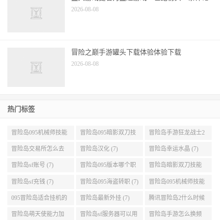
2026-08-08
冒险之巅手游罐头下载体验体验下载
2026-08-08
热门标签
冒险岛095机械师技能
冒险岛095暗影双刀技
冒险岛手游狂龙战士2
展示 (9)
能加点 (9)
转 (9)
冒险岛交易所怎么去
冒险岛汉化 (7)
冒险岛幸运水晶 (7)
(8)
冒险岛sf账号 (7)
冒险岛095版本哪个职
冒险岛暗影双刀技能
业段数高些 (7)
加点095版本 (7)
冒险岛sf充钱 (7)
冒险岛095海盗转职 (7)
冒险岛095机械师技能
演示 (7)
095冒险岛适合挂机的
冒险岛最新外挂 (7)
腾讯冒险岛2什么时候
地图 (7)
公测 (7)
冒险岛萌天使能力加
冒险岛sf服务器可以用
冒险岛手游怎么换频