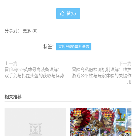
赞(
0
)
分享到：
更多
(
0
)
标签：
冒险岛095单机进去
上一篇
下一篇
冒险岛079英雄最高装备详解：
冒险岛私服检测机制详解：维护
双手剑与扎昆头盔的获取与优势
游戏公平性与玩家体验的关键作
用
相关推荐