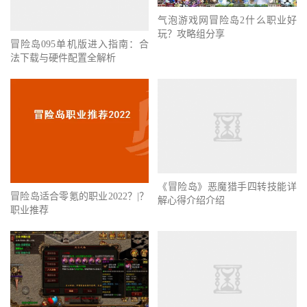
气泡游戏网冒险岛2什么职业好
玩？攻略组分享
冒险岛095单机版进入指南：合
法下载与硬件配置全解析
《冒险岛》恶魔猎手四转技能详
冒险岛适合零氪的职业2022？|？
解心得介绍介绍
职业推荐