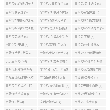
好 (5)
冒险岛095龙神最全攻
冒险岛恶魔和天使 (5)
冒险岛095版本职业 (5)
略 (5)
冒险岛战神角色卡 (5)
079仙境冒险岛 (5)
冒险岛sf版本 (5)
冒险岛095的牧师最快
冒险岛女皇家发型 (5)
冒险岛2职业选择 (5)
升级路线 (5)
冒险岛满攻速 (5)
冒险岛095唤灵斗师技
冒险岛装备掉落 (5)
能介绍 (5)
冒险岛2国服法师加点
冒险岛暗影双刀四转
冒险岛船长能力值加
(5)
任务 (5)
点 (5)
冒险岛095哪个职业强
冒险岛双刀095技能加
冒险岛095刷钱地图 (5)
势 (5)
点 (5)
冒险岛英雄吧 (5)
冒险岛2在海水中钓鱼
冒险岛 下载 (5)
(5)
fc冒险岛2安卓 (5)
冒险岛恶魔猎手v5加
冒险岛079时间神殿
点 (5)
999任务 (5)
冒险岛手游sf版苹果
冒险岛手游刷金币 (5)
冒险岛双弩精灵键盘
(5)
设置 (5)
皮皮冒险岛sf (4)
冒险岛095龙神攻略 (4)
冒险岛095什么职业强
(4)
冒险岛服务端095 (4)
冒险岛狂龙战士4转技
冒险岛夜光技能详情
能加点 (4)
(4)
冒险岛119龙的传人技
冒险岛机械挂机 (4)
冒险岛095外挂 (4)
能加点 (4)
冒险岛手游炎术士转
冒险岛095私服辅助 (4)
冒险岛无限生命版 (4)
职 (4)
冒险岛结婚誓言 (4)
冒险岛095有什么职业
冒险岛手游出尖兵了