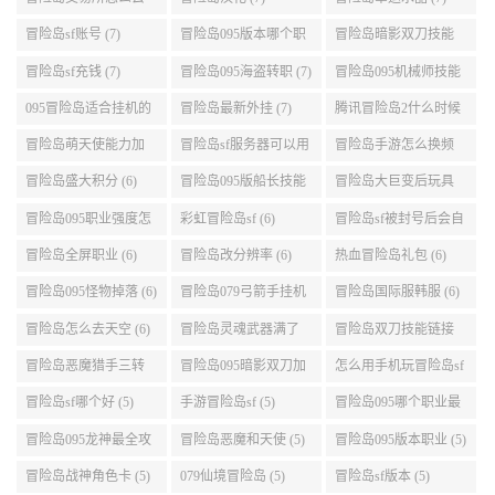
冒险岛095机械师技能
冒险岛095暗影双刀技
冒险岛手游狂龙战士2
展示 (9)
能加点 (9)
转 (9)
冒险岛交易所怎么去
冒险岛汉化 (7)
冒险岛幸运水晶 (7)
(8)
冒险岛sf账号 (7)
冒险岛095版本哪个职
冒险岛暗影双刀技能
业段数高些 (7)
加点095版本 (7)
冒险岛sf充钱 (7)
冒险岛095海盗转职 (7)
冒险岛095机械师技能
演示 (7)
095冒险岛适合挂机的
冒险岛最新外挂 (7)
腾讯冒险岛2什么时候
地图 (7)
公测 (7)
冒险岛萌天使能力加
冒险岛sf服务器可以用
冒险岛手游怎么换频
点 (6)
自己电脑 (6)
道 (6)
冒险岛盛大积分 (6)
冒险岛095版船长技能
冒险岛大巨变后玩具
介绍 (6)
城组队任务 (6)
冒险岛095职业强度怎
彩虹冒险岛sf (6)
冒险岛sf被封号后会自
么选 (6)
动关闭电脑 (6)
冒险岛全屏职业 (6)
冒险岛改分辨率 (6)
热血冒险岛礼包 (6)
冒险岛095怪物掉落 (6)
冒险岛079弓箭手挂机
冒险岛国际服韩服 (6)
升级的地方 (6)
冒险岛怎么去天空 (6)
冒险岛灵魂武器满了
冒险岛双刀技能链接
(6)
(5)
冒险岛恶魔猎手三转
冒险岛095暗影双刀加
怎么用手机玩冒险岛sf
技能加点顺序 (5)
点 (5)
(5)
冒险岛sf哪个好 (5)
手游冒险岛sf (5)
冒险岛095哪个职业最