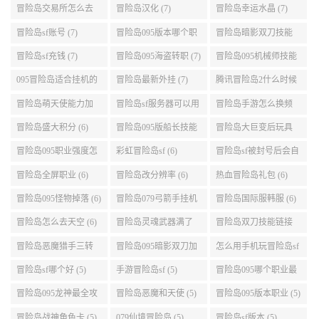
展示 (9)
能加点 (9)
转 (9)
冒险岛交易所怎么去
冒险岛汉化 (7)
冒险岛幸运水晶 (7)
(8)
冒险岛sf账号 (7)
冒险岛095版本哪个职
冒险岛暗影双刀技能
业段数高些 (7)
加点095版本 (7)
冒险岛sf充钱 (7)
冒险岛095海盗转职 (7)
冒险岛095机械师技能
演示 (7)
095冒险岛适合挂机的
冒险岛最新外挂 (7)
腾讯冒险岛2什么时候
地图 (7)
公测 (7)
冒险岛萌天使能力加
冒险岛sf服务器可以用
冒险岛手游怎么换频
点 (6)
自己电脑 (6)
道 (6)
冒险岛盛大积分 (6)
冒险岛095版船长技能
冒险岛大巨变后玩具
介绍 (6)
城组队任务 (6)
冒险岛095职业强度怎
彩虹冒险岛sf (6)
冒险岛sf被封号后会自
么选 (6)
动关闭电脑 (6)
冒险岛全屏职业 (6)
冒险岛改分辨率 (6)
热血冒险岛礼包 (6)
冒险岛095怪物掉落 (6)
冒险岛079弓箭手挂机
冒险岛国际服韩服 (6)
升级的地方 (6)
冒险岛怎么去天空 (6)
冒险岛灵魂武器满了
冒险岛双刀技能链接
(6)
(5)
冒险岛恶魔猎手三转
冒险岛095暗影双刀加
怎么用手机玩冒险岛sf
技能加点顺序 (5)
点 (5)
(5)
冒险岛sf哪个好 (5)
手游冒险岛sf (5)
冒险岛095哪个职业最
好 (5)
冒险岛095龙神最全攻
冒险岛恶魔和天使 (5)
冒险岛095版本职业 (5)
略 (5)
冒险岛战神角色卡 (5)
079仙境冒险岛 (5)
冒险岛sf版本 (5)