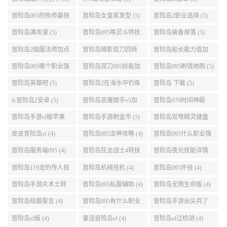
冒险岛095的牧师最快
冒险岛女皇家发型 (5)
冒险岛2职业选择 (5)
升级路线 (5)
冒险岛满攻速 (5)
冒险岛095唤灵斗师技
冒险岛装备掉落 (5)
能介绍 (5)
冒险岛2国服法师加点
冒险岛暗影双刀四转
冒险岛船长能力值加
(5)
任务 (5)
点 (5)
冒险岛095哪个职业强
冒险岛双刀095技能加
冒险岛095刷钱地图 (5)
势 (5)
点 (5)
冒险岛英雄吧 (5)
冒险岛2在海水中钓鱼
冒险岛 下载 (5)
(5)
fc冒险岛2安卓 (5)
冒险岛恶魔猎手v5加
冒险岛079时间神殿
点 (5)
999任务 (5)
冒险岛手游sf版苹果
冒险岛手游刷金币 (5)
冒险岛双弩精灵键盘
(5)
设置 (5)
皮皮冒险岛sf (4)
冒险岛095龙神攻略 (4)
冒险岛095什么职业强
(4)
冒险岛服务端095 (4)
冒险岛狂龙战士4转技
冒险岛夜光技能详情
能加点 (4)
(4)
冒险岛119龙的传人技
冒险岛机械挂机 (4)
冒险岛095外挂 (4)
能加点 (4)
冒险岛手游炎术士转
冒险岛095私服辅助 (4)
冒险岛无限生命版 (4)
职 (4)
冒险岛结婚誓言 (4)
冒险岛095有什么职业
冒险岛手游出尖兵了
(4)
吗 (4)
冒险岛sf版 (4)
童话冒险岛sf (4)
冒险岛sf过检测 (4)