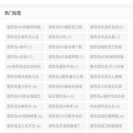
热门标签
冒险岛095机械师技能
冒险岛095暗影双刀技
冒险岛手游狂龙战士2
展示 (9)
能加点 (9)
转 (9)
冒险岛交易所怎么去
冒险岛汉化 (7)
冒险岛幸运水晶 (7)
(8)
冒险岛sf账号 (7)
冒险岛095版本哪个职
冒险岛暗影双刀技能
业段数高些 (7)
加点095版本 (7)
冒险岛sf充钱 (7)
冒险岛095海盗转职 (7)
冒险岛095机械师技能
演示 (7)
095冒险岛适合挂机的
冒险岛最新外挂 (7)
腾讯冒险岛2什么时候
地图 (7)
公测 (7)
冒险岛萌天使能力加
冒险岛sf服务器可以用
冒险岛手游怎么换频
点 (6)
自己电脑 (6)
道 (6)
冒险岛盛大积分 (6)
冒险岛095版船长技能
冒险岛大巨变后玩具
介绍 (6)
城组队任务 (6)
冒险岛095职业强度怎
彩虹冒险岛sf (6)
冒险岛sf被封号后会自
么选 (6)
动关闭电脑 (6)
冒险岛全屏职业 (6)
冒险岛改分辨率 (6)
热血冒险岛礼包 (6)
冒险岛095怪物掉落 (6)
冒险岛079弓箭手挂机
冒险岛国际服韩服 (6)
升级的地方 (6)
冒险岛怎么去天空 (6)
冒险岛灵魂武器满了
冒险岛双刀技能链接