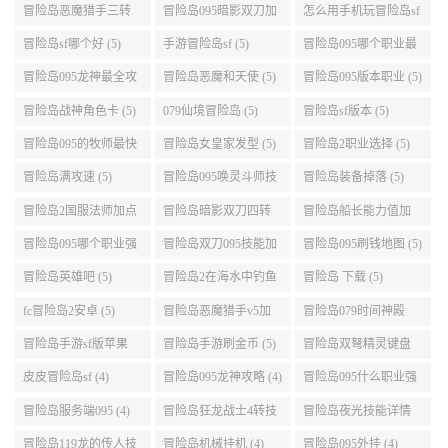
(6)
(5)
冒险岛恶魔猎手三转
冒险岛095暗影双刀加
怎么用手机玩冒险岛sf
技能加点顺序 (5)
点 (5)
(5)
冒险岛sf哪个好 (5)
手游冒险岛sf (5)
冒险岛095哪个职业最
好 (5)
冒险岛095龙神最全攻
冒险岛恶魔和天使 (5)
冒险岛095版本职业 (5)
略 (5)
冒险岛战神角色卡 (5)
079仙境冒险岛 (5)
冒险岛sf版本 (5)
冒险岛095的牧师最快
冒险岛女皇家发型 (5)
冒险岛2职业选择 (5)
升级路线 (5)
冒险岛满攻速 (5)
冒险岛095唤灵斗师技
冒险岛装备掉落 (5)
能介绍 (5)
冒险岛2国服法师加点
冒险岛暗影双刀四转
冒险岛船长能力值加
(5)
任务 (5)
点 (5)
冒险岛095哪个职业强
冒险岛双刀095技能加
冒险岛095刷钱地图 (5)
势 (5)
点 (5)
冒险岛英雄吧 (5)
冒险岛2在海水中钓鱼
冒险岛 下载 (5)
(5)
fc冒险岛2安卓 (5)
冒险岛恶魔猎手v5加
冒险岛079时间神殿
点 (5)
999任务 (5)
冒险岛手游sf版苹果
冒险岛手游刷金币 (5)
冒险岛双弩精灵键盘
(5)
设置 (5)
皮皮冒险岛sf (4)
冒险岛095龙神攻略 (4)
冒险岛095什么职业强
(4)
冒险岛服务端095 (4)
冒险岛狂龙战士4转技
冒险岛夜光技能详情
能加点 (4)
(4)
冒险岛119龙的传人技
冒险岛机械挂机 (4)
冒险岛095外挂 (4)