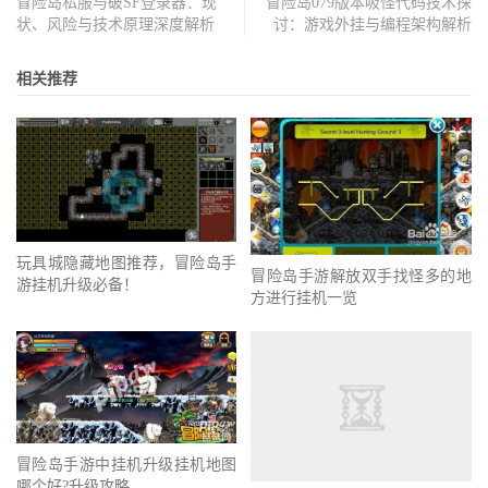
冒险岛私服与破SF登录器：现
冒险岛079版本吸怪代码技术探
状、风险与技术原理深度解析
讨：游戏外挂与编程架构解析
相关推荐
玩具城隐藏地图推荐，冒险岛手
冒险岛手游解放双手找怪多的地
游挂机升级必备！
方进行挂机一览
冒险岛手游中挂机升级挂机地图
哪个好?升级攻略