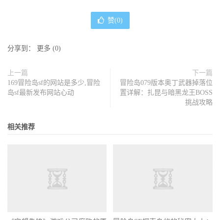
赞(
0
)
分享到：
更多
(
0
)
上一篇
下一篇
169冒险岛sf的网站是多少,冒险
冒险岛079版本奥丁武器掉落位
岛sf最新发布网站心动
置详解：扎昆与暗黑龙王BOSS
挑战攻略
相关推荐