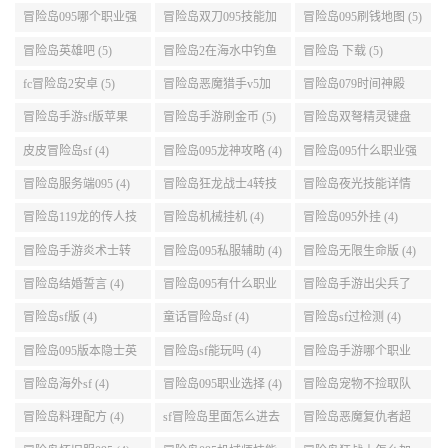
(5)
任务 (5)
点 (5)
冒险岛095哪个职业强
冒险岛双刀095技能加
冒险岛095刷钱地图 (5)
势 (5)
点 (5)
冒险岛英雄吧 (5)
冒险岛2在海水中钓鱼
冒险岛 下载 (5)
(5)
fc冒险岛2安卓 (5)
冒险岛恶魔猎手v5加
冒险岛079时间神殿
点 (5)
999任务 (5)
冒险岛手游sf版苹果
冒险岛手游刷金币 (5)
冒险岛双弩精灵键盘
(5)
设置 (5)
皮皮冒险岛sf (4)
冒险岛095龙神攻略 (4)
冒险岛095什么职业强
(4)
冒险岛服务端095 (4)
冒险岛狂龙战士4转技
冒险岛夜光技能详情
能加点 (4)
(4)
冒险岛119龙的传人技
冒险岛机械挂机 (4)
冒险岛095外挂 (4)
能加点 (4)
冒险岛手游炎术士转
冒险岛095私服辅助 (4)
冒险岛无限生命版 (4)
职 (4)
冒险岛结婚誓言 (4)
冒险岛095有什么职业
冒险岛手游出尖兵了
(4)
吗 (4)
冒险岛sf版 (4)
童话冒险岛sf (4)
冒险岛sf过检测 (4)
冒险岛095版本隐士英
冒险岛sf能玩吗 (4)
冒险岛手游哪个职业
雄后期玩哪个好 (4)
厉害 (4)
冒险岛海外sf (4)
冒险岛095职业选择 (4)
冒险岛宠物不捡取队
友的东西 (4)
冒险岛料理配方 (4)
sf冒险岛里面怎么进去
冒险岛恶魔复仇者超
打扎昆啊 (4)
级技能 (4)