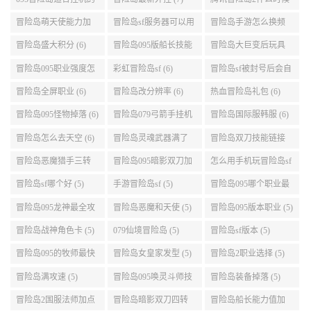
地图 (7)
公测 (7)
冒险岛萌天使能力加
冒险岛sf服务器可以用
冒险岛手游怎么换频
点 (6)
自己电脑 (6)
道 (6)
冒险岛盛大积分 (6)
冒险岛095版船长技能
冒险岛大巨变后玩具
介绍 (6)
城组队任务 (6)
冒险岛095职业强度怎
彩虹冒险岛sf (6)
冒险岛sf被封号后会自
么选 (6)
动关闭电脑 (6)
冒险岛全屏职业 (6)
冒险岛改分辨率 (6)
热血冒险岛礼包 (6)
冒险岛095怪物掉落 (6)
冒险岛079弓箭手挂机
冒险岛国际服韩服 (6)
升级的地方 (6)
冒险岛怎么去天空 (6)
冒险岛灵魂武器满了
冒险岛双刀技能链接
(6)
(5)
冒险岛恶魔猎手三转
冒险岛095暗影双刀加
怎么用手机玩冒险岛sf
技能加点顺序 (5)
点 (5)
(5)
冒险岛sf哪个好 (5)
手游冒险岛sf (5)
冒险岛095哪个职业最
好 (5)
冒险岛095龙神最全攻
冒险岛恶魔和天使 (5)
冒险岛095版本职业 (5)
略 (5)
冒险岛战神角色卡 (5)
079仙境冒险岛 (5)
冒险岛sf版本 (5)
冒险岛095的牧师最快
冒险岛女皇家发型 (5)
冒险岛2职业选择 (5)
升级路线 (5)
冒险岛满攻速 (5)
冒险岛095唤灵斗师技
冒险岛装备掉落 (5)
能介绍 (5)
冒险岛2国服法师加点
冒险岛暗影双刀四转
冒险岛船长能力值加