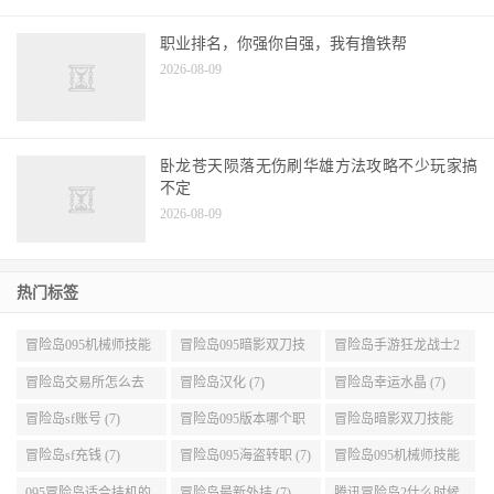
职业排名，你强你自强，我有撸铁帮
2026-08-09
卧龙苍天陨落无伤刷华雄方法攻略不少玩家搞
不定
2026-08-09
热门标签
冒险岛095机械师技能
冒险岛095暗影双刀技
冒险岛手游狂龙战士2
展示 (9)
能加点 (9)
转 (9)
冒险岛交易所怎么去
冒险岛汉化 (7)
冒险岛幸运水晶 (7)
(8)
冒险岛sf账号 (7)
冒险岛095版本哪个职
冒险岛暗影双刀技能
业段数高些 (7)
加点095版本 (7)
冒险岛sf充钱 (7)
冒险岛095海盗转职 (7)
冒险岛095机械师技能
演示 (7)
095冒险岛适合挂机的
冒险岛最新外挂 (7)
腾讯冒险岛2什么时候