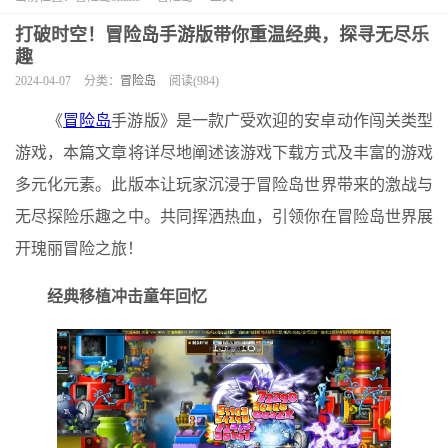
打破时空！冒险岛手游版带你重温经典，探寻无尽乐
趣
2024-04-07
分类：
冒险岛
阅读(984)
《
冒险岛
手游版》是一款广受欢迎的安卓动作闯关类型
游戏，本篇文章将详尽地阐述该游戏下载方式及丰富的游戏
多元化元素。此版本让玩家沉浸于冒险岛世界带来的激战与
无尽探险乐趣之中。共同挥洒热血，引领你在冒险岛世界展
开瑰丽冒险之旅！
经典移植冲击童年回忆