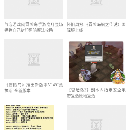
气泡游戏网冒险岛手游隐月登场
牺牲自己封印黑暗魔法攻略
怀旧周报:《冒险岛枫之传说》国
际服上线
《冒险岛》推出新版本V149“莫
拉斯”全新版本
《冒险岛2》副本内指定安全地
带复活原地复活