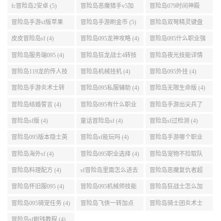
点 (5)
999任务 (5)
冒险岛手游sf版苹果
冒险岛手游刷金币 (5)
冒险岛双弩精灵键盘
(5)
设置 (5)
皮皮冒险岛sf (4)
冒险岛095龙神攻略 (4)
冒险岛095什么职业强
(4)
冒险岛服务端095 (4)
冒险岛狂龙战士4转技
冒险岛夜光技能详情
能加点 (4)
(4)
冒险岛119龙的传人技
冒险岛机械挂机 (4)
冒险岛095外挂 (4)
能加点 (4)
冒险岛手游炎术士转
冒险岛095私服辅助 (4)
冒险岛无限生命版 (4)
职 (4)
冒险岛结婚誓言 (4)
冒险岛095有什么职业
冒险岛手游出尖兵了
(4)
吗 (4)
冒险岛sf版 (4)
童话冒险岛sf (4)
冒险岛sf过检测 (4)
冒险岛095版本隐士英
冒险岛sf能玩吗 (4)
冒险岛手游哪个职业
雄后期玩哪个好 (4)
厉害 (4)
冒险岛海外sf (4)
冒险岛095职业选择 (4)
冒险岛宠物不捡取队
友的东西 (4)
冒险岛料理配方 (4)
sf冒险岛里面怎么进去
冒险岛恶魔复仇者超
打扎昆啊 (4)
级技能 (4)
冒险岛怀旧服095 (4)
冒险岛095机械师技能
冒险岛狂战士怎么加
(4)
点 (4)
冒险岛095骑宠任务 (4)
冒险岛飞侠一转加点
冒险岛骑士团炎术士
(4)
改版技能 (4)
冒险岛sf刷钱教程 (4)