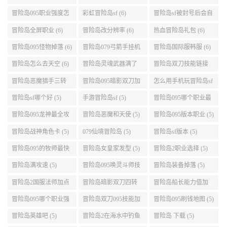
介绍 (6)
城组队任务 (6)
冒险岛095职业强度怎
彩虹冒险岛sf (6)
冒险岛sf被封号后会自
么选 (6)
动关闭电脑 (6)
冒险岛全屏职业 (6)
冒险岛改分辨率 (6)
热血冒险岛礼包 (6)
冒险岛095怪物掉落 (6)
冒险岛079弓箭手挂机
冒险岛国际服韩服 (6)
升级的地方 (6)
冒险岛怎么去天空 (6)
冒险岛灵魂武器满了
冒险岛双刀技能链接
(6)
(5)
冒险岛恶魔猎手三转
冒险岛095暗影双刀加
怎么用手机玩冒险岛sf
技能加点顺序 (5)
点 (5)
(5)
冒险岛sf哪个好 (5)
手游冒险岛sf (5)
冒险岛095哪个职业最
好 (5)
冒险岛095龙神最全攻
冒险岛恶魔和天使 (5)
冒险岛095版本职业 (5)
略 (5)
冒险岛战神角色卡 (5)
079仙境冒险岛 (5)
冒险岛sf版本 (5)
冒险岛095的牧师最快
冒险岛女皇家发型 (5)
冒险岛2职业选择 (5)
升级路线 (5)
冒险岛满攻速 (5)
冒险岛095唤灵斗师技
冒险岛装备掉落 (5)
能介绍 (5)
冒险岛2国服法师加点
冒险岛暗影双刀四转
冒险岛船长能力值加
(5)
任务 (5)
点 (5)
冒险岛095哪个职业强
冒险岛双刀095技能加
冒险岛095刷钱地图 (5)
势 (5)
点 (5)
冒险岛英雄吧 (5)
冒险岛2在海水中钓鱼
冒险岛 下载 (5)
(5)
fc冒险岛2安卓 (5)
冒险岛恶魔猎手v5加
冒险岛079时间神殿