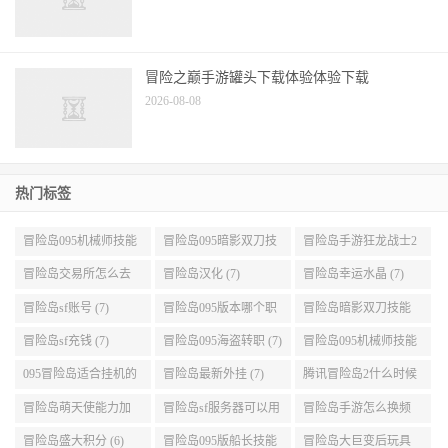
冒险之巅手游罐头下载体验体验下载
2026-08-08
热门标签
冒险岛095机械师技能
冒险岛095暗影双刀技
冒险岛手游狂龙战士2
展示 (9)
能加点 (9)
转 (9)
冒险岛交易所怎么去
冒险岛汉化 (7)
冒险岛幸运水晶 (7)
(8)
冒险岛sf账号 (7)
冒险岛095版本哪个职
冒险岛暗影双刀技能
业段数高些 (7)
加点095版本 (7)
冒险岛sf充钱 (7)
冒险岛095海盗转职 (7)
冒险岛095机械师技能
演示 (7)
095冒险岛适合挂机的
冒险岛最新外挂 (7)
腾讯冒险岛2什么时候
地图 (7)
公测 (7)
冒险岛萌天使能力加
冒险岛sf服务器可以用
冒险岛手游怎么换频
点 (6)
自己电脑 (6)
道 (6)
冒险岛盛大积分 (6)
冒险岛095版船长技能
冒险岛大巨变后玩具