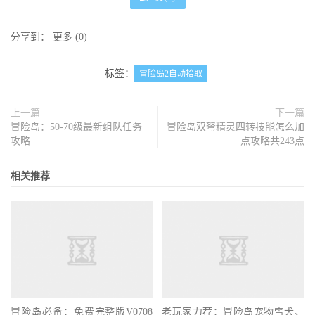
分享到：
更多
(
0
)
标签：
冒险岛2自动拾取
上一篇
下一篇
冒险岛：50-70级最新组队任务
冒险岛双弩精灵四转技能怎么加
攻略
点攻略共243点
相关推荐
冒险岛必备：免费完整版V0708
老玩家力荐：冒险岛宠物雪犬、