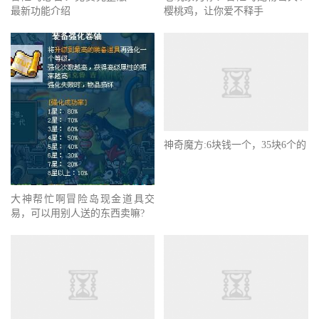
最新功能介绍
樱桃鸡，让你爱不释手
神奇魔方:6块钱一个，35块6个的
大神帮忙啊冒险岛现金道具交
易，可以用别人送的东西卖嘛?