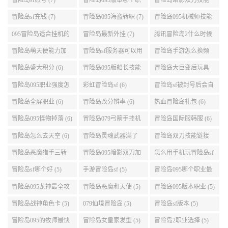
2026-08-06
热门标签
冒险岛095机械师技能
冒险岛095暗影双刀技
冒险岛手游狂龙战士2
展示 (9)
能加点 (9)
转 (9)
冒险岛交易所怎么去
冒险岛汉化 (7)
冒险岛幸运水晶 (7)
(8)
冒险岛sf账号 (7)
冒险岛095版本哪个职
冒险岛暗影双刀技能
业段数高些 (7)
加点095版本 (7)
冒险岛sf充钱 (7)
冒险岛095海盗转职 (7)
冒险岛095机械师技能
演示 (7)
095冒险岛适合挂机的
冒险岛最新外挂 (7)
腾讯冒险岛2什么时候
地图 (7)
公测 (7)
冒险岛萌天使能力加
冒险岛sf服务器可以用
冒险岛手游怎么换频
点 (6)
自己电脑 (6)
道 (6)
冒险岛盛大积分 (6)
冒险岛095版船长技能
冒险岛大巨变后玩具
介绍 (6)
城组队任务 (6)
冒险岛095职业强度怎
彩虹冒险岛sf (6)
冒险岛sf被封号后会自
么选 (6)
动关闭电脑 (6)
冒险岛全屏职业 (6)
冒险岛改分辨率 (6)
热血冒险岛礼包 (6)
冒险岛095怪物掉落 (6)
冒险岛079弓箭手挂机
冒险岛国际服韩服 (6)