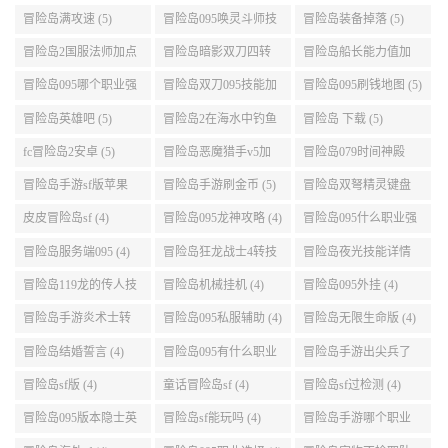
升级的地方 (6)
冒险岛怎么去天空 (6)
冒险岛灵魂武器满了
冒险岛双刀技能链接
(6)
(5)
冒险岛恶魔猎手三转
冒险岛095暗影双刀加
怎么用手机玩冒险岛sf
技能加点顺序 (5)
点 (5)
(5)
冒险岛sf哪个好 (5)
手游冒险岛sf (5)
冒险岛095哪个职业最
好 (5)
冒险岛095龙神最全攻
冒险岛恶魔和天使 (5)
冒险岛095版本职业 (5)
略 (5)
冒险岛战神角色卡 (5)
079仙境冒险岛 (5)
冒险岛sf版本 (5)
冒险岛095的牧师最快
冒险岛女皇家发型 (5)
冒险岛2职业选择 (5)
升级路线 (5)
冒险岛满攻速 (5)
冒险岛095唤灵斗师技
冒险岛装备掉落 (5)
能介绍 (5)
冒险岛2国服法师加点
冒险岛暗影双刀四转
冒险岛船长能力值加
(5)
任务 (5)
点 (5)
冒险岛095哪个职业强
冒险岛双刀095技能加
冒险岛095刷钱地图 (5)
势 (5)
点 (5)
冒险岛英雄吧 (5)
冒险岛2在海水中钓鱼
冒险岛 下载 (5)
(5)
fc冒险岛2安卓 (5)
冒险岛恶魔猎手v5加
冒险岛079时间神殿
点 (5)
999任务 (5)
冒险岛手游sf版苹果
冒险岛手游刷金币 (5)
冒险岛双弩精灵键盘
(5)
设置 (5)
皮皮冒险岛sf (4)
冒险岛095龙神攻略 (4)
冒险岛095什么职业强