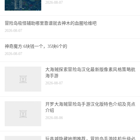
今年有哪些游戏值得“搬砖党”等
待呢？
《大海贼冒险岛v2.0.6汉化版》
最新版v1.3.7下载
热门文章
大神帮忙啊冒险岛现金道具交易，可以用别人
送的东西卖嘛?
2026-08-07
冒险岛吸怪辅助哪里靠谱就去神木的血腥哈维吧
2026-08-07
神奇魔方:6块钱一个，35块6个的
2026-08-07
大海贼探索冒险岛汉化最新版像素风格策略航
海手游