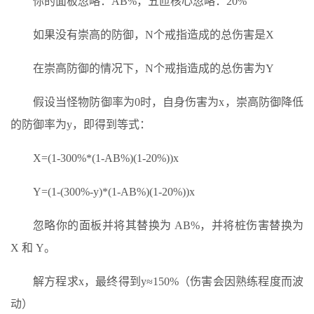
你的面板忽略：AB%，五匝核心忽略：20%
如果没有崇高的防御，N个戒指造成的总伤害是X
在崇高防御的情况下，N个戒指造成的总伤害为Y
假设当怪物防御率为0时，自身伤害为x，崇高防御降低
的防御率为y，即得到等式：
X=(1-300%*(1-AB%)(1-20%))x
Y=(1-(300%-y)*(1-AB%)(1-20%))x
忽略你的面板并将其替换为 AB%，并将桩伤害替换为
X 和 Y。
解方程求x，最终得到y≈150%（伤害会因熟练程度而波
动）