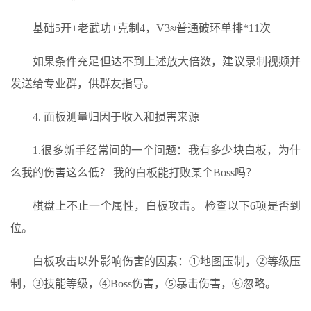
基础5开+老武功+克制4，V3≈普通破环单排*11次
如果条件充足但达不到上述放大倍数，建议录制视频并
发送给专业群，供群友指导。
4. 面板测量归因于收入和损害来源
1.很多新手经常问的一个问题：我有多少块白板，为什
么我的伤害这么低？ 我的白板能打败某个Boss吗？
棋盘上不止一个属性，白板攻击。 检查以下6项是否到
位。
白板攻击以外影响伤害的因素：①地图压制，②等级压
制，③技能等级，④Boss伤害，⑤暴击伤害，⑥忽略。