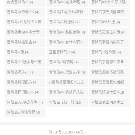
(5)
设置 (5)
皮皮冒险岛sf (4)
冒险岛095龙神攻略 (4)
冒险岛095什么职业强
(4)
冒险岛服务端095 (4)
冒险岛狂龙战士4转技
冒险岛夜光技能详情
能加点 (4)
(4)
冒险岛119龙的传人技
冒险岛机械挂机 (4)
冒险岛095外挂 (4)
能加点 (4)
冒险岛手游炎术士转
冒险岛095私服辅助 (4)
冒险岛无限生命版 (4)
职 (4)
冒险岛结婚誓言 (4)
冒险岛095有什么职业
冒险岛手游出尖兵了
(4)
吗 (4)
冒险岛sf版 (4)
童话冒险岛sf (4)
冒险岛sf过检测 (4)
冒险岛095版本隐士英
冒险岛sf能玩吗 (4)
冒险岛手游哪个职业
雄后期玩哪个好 (4)
厉害 (4)
冒险岛海外sf (4)
冒险岛095职业选择 (4)
冒险岛宠物不捡取队
友的东西 (4)
冒险岛料理配方 (4)
sf冒险岛里面怎么进去
冒险岛恶魔复仇者超
打扎昆啊 (4)
级技能 (4)
冒险岛怀旧服095 (4)
冒险岛095机械师技能
冒险岛狂战士怎么加
(4)
点 (4)
冒险岛095骑宠任务 (4)
冒险岛飞侠一转加点
冒险岛骑士团炎术士
(4)
改版技能 (4)
冒险岛sf刷钱教程 (4)
赣ICP备2021005066号-7