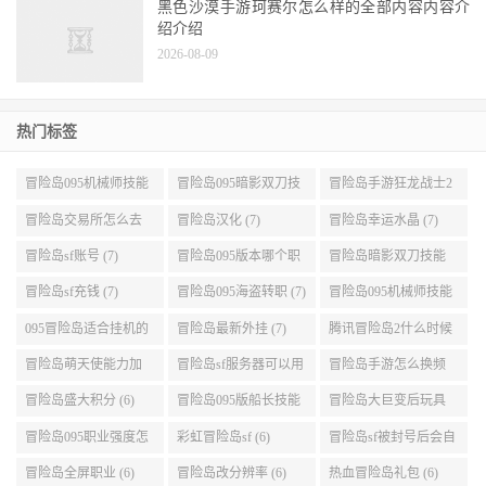
黑色沙漠手游珂赛尔怎么样的全部内容内容介
绍介绍
2026-08-09
热门标签
冒险岛095机械师技能
冒险岛095暗影双刀技
冒险岛手游狂龙战士2
展示 (9)
能加点 (9)
转 (9)
冒险岛交易所怎么去
冒险岛汉化 (7)
冒险岛幸运水晶 (7)
(8)
冒险岛sf账号 (7)
冒险岛095版本哪个职
冒险岛暗影双刀技能
业段数高些 (7)
加点095版本 (7)
冒险岛sf充钱 (7)
冒险岛095海盗转职 (7)
冒险岛095机械师技能
演示 (7)
095冒险岛适合挂机的
冒险岛最新外挂 (7)
腾讯冒险岛2什么时候
地图 (7)
公测 (7)
冒险岛萌天使能力加
冒险岛sf服务器可以用
冒险岛手游怎么换频
点 (6)
自己电脑 (6)
道 (6)
冒险岛盛大积分 (6)
冒险岛095版船长技能
冒险岛大巨变后玩具
介绍 (6)
城组队任务 (6)
冒险岛095职业强度怎
彩虹冒险岛sf (6)
冒险岛sf被封号后会自
么选 (6)
动关闭电脑 (6)
冒险岛全屏职业 (6)
冒险岛改分辨率 (6)
热血冒险岛礼包 (6)