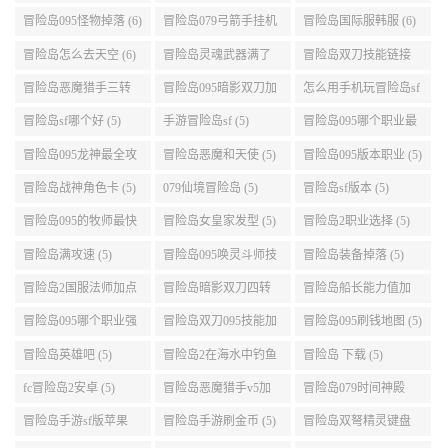
冒险岛095怪物掉落 (6)
冒险岛079弓箭手挂机
冒险岛国际服韩服 (6)
升级的地方 (6)
冒险岛怎么去天空 (6)
冒险岛灵魂武器满了
冒险岛双刀技能链接
(6)
(5)
冒险岛恶魔猎手三转
冒险岛095暗影双刀加
怎么用手机玩冒险岛sf
技能加点顺序 (5)
点 (5)
(5)
冒险岛sf哪个好 (5)
手游冒险岛sf (5)
冒险岛095哪个职业最
好 (5)
冒险岛095龙神最全攻
冒险岛恶魔和天使 (5)
冒险岛095版本职业 (5)
略 (5)
冒险岛战神角色卡 (5)
079仙境冒险岛 (5)
冒险岛sf版本 (5)
冒险岛095的牧师最快
冒险岛女皇家发型 (5)
冒险岛2职业选择 (5)
升级路线 (5)
冒险岛满攻速 (5)
冒险岛095唤灵斗师技
冒险岛装备掉落 (5)
能介绍 (5)
冒险岛2国服法师加点
冒险岛暗影双刀四转
冒险岛船长能力值加
(5)
任务 (5)
点 (5)
冒险岛095哪个职业强
冒险岛双刀095技能加
冒险岛095刷钱地图 (5)
势 (5)
点 (5)
冒险岛英雄吧 (5)
冒险岛2在海水中钓鱼
冒险岛 下载 (5)
(5)
fc冒险岛2安卓 (5)
冒险岛恶魔猎手v5加
冒险岛079时间神殿
点 (5)
999任务 (5)
冒险岛手游sf版苹果
冒险岛手游刷金币 (5)
冒险岛双弩精灵键盘