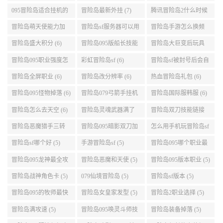
演示 (7)
095冒险岛适合挂机的
冒险岛最新外挂 (7)
腾讯冒险岛2什么时候
地图 (7)
公测 (7)
冒险岛萌天使能力加
冒险岛sf服务器可以用
冒险岛手游怎么换频
点 (6)
自己电脑 (6)
道 (6)
冒险岛盛大积分 (6)
冒险岛095版船长技能
冒险岛大巨变后玩具
介绍 (6)
城组队任务 (6)
冒险岛095职业强度怎
彩虹冒险岛sf (6)
冒险岛sf被封号后会自
么选 (6)
动关闭电脑 (6)
冒险岛全屏职业 (6)
冒险岛改分辨率 (6)
热血冒险岛礼包 (6)
冒险岛095怪物掉落 (6)
冒险岛079弓箭手挂机
冒险岛国际服韩服 (6)
升级的地方 (6)
冒险岛怎么去天空 (6)
冒险岛灵魂武器满了
冒险岛双刀技能链接
(6)
(5)
冒险岛恶魔猎手三转
冒险岛095暗影双刀加
怎么用手机玩冒险岛sf
技能加点顺序 (5)
点 (5)
(5)
冒险岛sf哪个好 (5)
手游冒险岛sf (5)
冒险岛095哪个职业最
好 (5)
冒险岛095龙神最全攻
冒险岛恶魔和天使 (5)
冒险岛095版本职业 (5)
略 (5)
冒险岛战神角色卡 (5)
079仙境冒险岛 (5)
冒险岛sf版本 (5)
冒险岛095的牧师最快
冒险岛女皇家发型 (5)
冒险岛2职业选择 (5)
升级路线 (5)
冒险岛满攻速 (5)
冒险岛095唤灵斗师技
冒险岛装备掉落 (5)