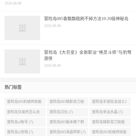
2026-08-06
冒险岛085香飘飘稳刷不掉方法10-20级神秘岛
2026-08-06
冒险岛《大巨变》全新职业“唤灵斗师”与豹弩
游侠
2026-08-06
热门标签
冒险岛095机械师技能
冒险岛095暗影双刀技
冒险岛手游狂龙战士2
展示 (9)
能加点 (9)
转 (9)
冒险岛交易所怎么去
冒险岛汉化 (7)
冒险岛幸运水晶 (7)
(8)
冒险岛sf账号 (7)
冒险岛095版本哪个职
冒险岛暗影双刀技能
业段数高些 (7)
加点095版本 (7)
冒险岛sf充钱 (7)
冒险岛095海盗转职 (7)
冒险岛095机械师技能