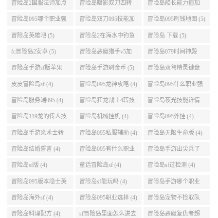
能介绍 (5)
冒险岛2国服法师加点
冒险岛暗影双刀四转
冒险岛船长能力值加
(5)
任务 (5)
点 (5)
冒险岛095哪个职业强
冒险岛双刀095技能加
冒险岛095刷钱地图 (5)
势 (5)
点 (5)
冒险岛英雄吧 (5)
冒险岛2在海水中钓鱼
冒险岛 下载 (5)
(5)
fc冒险岛2安卓 (5)
冒险岛恶魔猎手v5加
冒险岛079时间神殿
点 (5)
999任务 (5)
冒险岛手游sf版苹果
冒险岛手游刷金币 (5)
冒险岛双弩精灵键盘
(5)
设置 (5)
皮皮冒险岛sf (4)
冒险岛095龙神攻略 (4)
冒险岛095什么职业强
(4)
冒险岛服务端095 (4)
冒险岛狂龙战士4转技
冒险岛夜光技能详情
能加点 (4)
(4)
冒险岛119龙的传人技
冒险岛机械挂机 (4)
冒险岛095外挂 (4)
能加点 (4)
冒险岛手游炎术士转
冒险岛095私服辅助 (4)
冒险岛无限生命版 (4)
职 (4)
冒险岛结婚誓言 (4)
冒险岛095有什么职业
冒险岛手游出尖兵了
(4)
吗 (4)
冒险岛sf版 (4)
童话冒险岛sf (4)
冒险岛sf过检测 (4)
冒险岛095版本隐士英
冒险岛sf能玩吗 (4)
冒险岛手游哪个职业
雄后期玩哪个好 (4)
厉害 (4)
冒险岛海外sf (4)
冒险岛095职业选择 (4)
冒险岛宠物不捡取队
友的东西 (4)
冒险岛料理配方 (4)
sf冒险岛里面怎么进去
冒险岛恶魔复仇者超