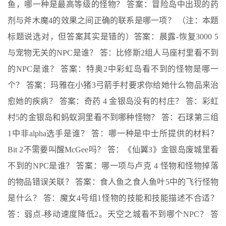
鱼，哪一种是最高等级的怪物？ 答案：冒险岛中出现的药
剂与斧木魔4的效果之间正确的联系是哪一项？ （注：本题
标题说选对，但答案其实是错的）答案：晨露-恢复3000 5
与宠物无关的NPC是谁？ 答：比修斯2组人马座村里看不到
的NPC是谁？ 答案：特奥2中彩虹岛看不到的怪物是哪一
个？ 答案：玛雅在小猪3弓箭手村要求你给她什么物品来治
愈她的疾病？ 答案：奇药 4 金银岛没有的村庄？ 答：彩虹
村5的金银岛和蚂蚁洞里看不到哪种怪物？ 答：石球第三组
1中非alpha选手是谁？ 答：哪一种是中士所提供的材料？
Bit 2不需要叫醒McGee吗？ 答：《仙翼3》金银岛废城里看
不到的NPC是谁？ 答案：哪一项与卢克 4 怪物和怪物掉落
的物品错误关联？ 答案：食人鱼之食人鱼叶5中的飞行怪物
是什么？ 答：魔女4号组1怪物的技能和技能描述不合适？
答：弱点-移动速度降低2。天空之城看不到哪个NPC？ 答