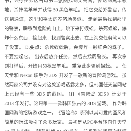
书，去徐州郊区右边第二张图找到女警官，传送到黑羊领
地，杀掉黑羊羊并获得 50 黑色羊毛。 把它交给郑警官，传
送到通道，这里和裕太的养猪场类似。 走到最后找到那里
的警察，瞬移到危险的山上，跳下来打蜈蚣，杀死蜈蚣，爆
炸什么东西，捡起来，找到警察出去，在上海交任务就可以
了没事。 D.要点：杀死蜈蚣后，会爆炸一颗红色的珠子。
不要捡起它。 出去后放弃任务，然后去找周警长。 再次拿
到打样后，开始用50根黑羊毛。 重复此步骤刷蜈蚣。 。 任
天堂和 Nexon 联手为 3DS 开发了一款新的冒险岛游戏。 虽
然两家公司并没有对这款游戏透露太多，但韩国任天堂网站
上已经有一些 3DS 的截图。 [1] 《冒险岛 3DS》计划于
2013 年发行。这是唯一一款韩国独占的 3DS 游戏。 作为韩
国网游的招牌游戏之一，《冒险岛》系列以其可爱的画风和
简单的玩法吸引了众多玩家。 最初是从PC平台转向任天堂