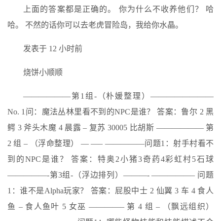
上面的答案都是正确的。 你为什么不收养他们？ 哈
哈。 不然的话你可以去老虎冒险岛，我给你水晶。
发表于 12 小时前
烧饼小顺顺
——————第1组-（朴媛整理）————————
No. 1问：魔法丛林里看不到的NPC是谁？ 答案：鲁尔 2 黑
鳄 3 斧头木魔 4 晨露 – 复苏 30005 比胡斯 —————— 第
2 组 – （浮命整理） — —– —————问题1：射手村看不
到的NPC是谁？ 答案：特奥2小猪3奇药4彩虹村5石球
—————-第3组-（浮边排列）———- —————– 问题
1：谁不是Alpha玩家？ 答案：屁股中士 2 仙翼 3 车 4 食人
鱼 – 食人鱼叶 5 女巫 ————– 第 4 组 – （飘远组织）