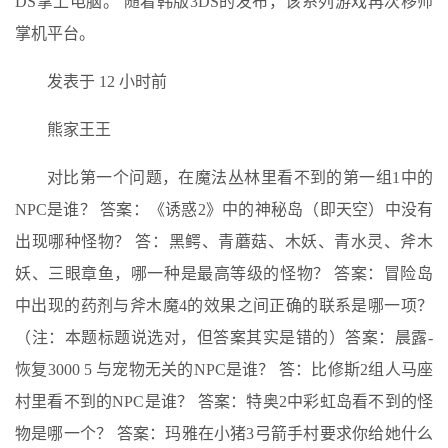
DS掌上电脑。 随着韩版3DS的发布，该系列游戏再次移师
掌机平台。
发表于 12 小时前
熊家王王
对比第一个问题，在魔法丛林里看不到的第一组1中的
NPC是谁？ 答案：《诱惑2》中的神秘岛（即天空）中没有
出现哪种怪物？ 答：黑鳄、青蘑菇、木妖、青水灵、斧木
妖、三眼章鱼，哪一种是最高等级的怪物？ 答案：冒险岛
中出现的药剂与斧木魔4的效果之间正确的联系是哪一项？
（注：本题标题说选对，但答案其实是错的）答案：晨露-
恢复3000 5 与宠物无关的NPC是谁？ 答：比修斯2组人马座
村里看不到的NPC是谁？ 答案：特奥2中彩虹岛看不到的怪
物是哪一个？ 答案：玛雅在小猪3弓箭手村要求你给她什么