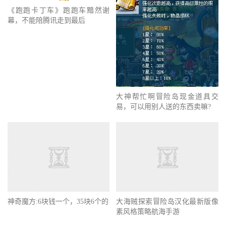
《跑跑卡丁车》跑跑车黯然谢
幕，不能陪腾讯走到最后
大神帮忙啊冒险岛现金道具交
易，可以用别人送的东西卖嘛?
神奇魔方:6块钱一个，35块6个的
大海贼探索冒险岛汉化最新版像
素风格策略航海手游