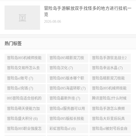
冒险岛手游解放双手找怪多的地方进行挂机一
览
2026-08-06
热门标签
冒险岛095机械师技能
冒险岛095暗影双刀技
冒险岛手游狂龙战士2
展示 (9)
能加点 (9)
转 (9)
冒险岛交易所怎么去
冒险岛汉化 (7)
冒险岛幸运水晶 (7)
(8)
冒险岛sf账号 (7)
冒险岛095版本哪个职
冒险岛暗影双刀技能
业段数高些 (7)
加点095版本 (7)
冒险岛sf充钱 (7)
冒险岛095海盗转职 (7)
冒险岛095机械师技能
演示 (7)
095冒险岛适合挂机的
冒险岛最新外挂 (7)
腾讯冒险岛2什么时候
地图 (7)
公测 (7)
冒险岛萌天使能力加
冒险岛sf服务器可以用
冒险岛手游怎么换频
点 (6)
自己电脑 (6)
道 (6)
冒险岛盛大积分 (6)
冒险岛095版船长技能
冒险岛大巨变后玩具
介绍 (6)
城组队任务 (6)
冒险岛095职业强度怎
彩虹冒险岛sf (6)
冒险岛sf被封号后会自