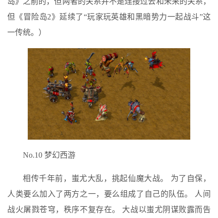
岛》之前的，但两者的关系并不是连接过去和未来的关系，
但《冒险岛2》延续了“玩家玩英雄和黑暗势力一起战斗”这
一传统。）
No.10 梦幻西游
相传千年前，蚩尤大乱，挑起仙魔大战。 为了自保，
人类要么加入了两方之一，要么组成了自己的队伍。 人间
战火屠戮苍穹，秩序不复存在。 大战以蚩尤阴谋败露而告