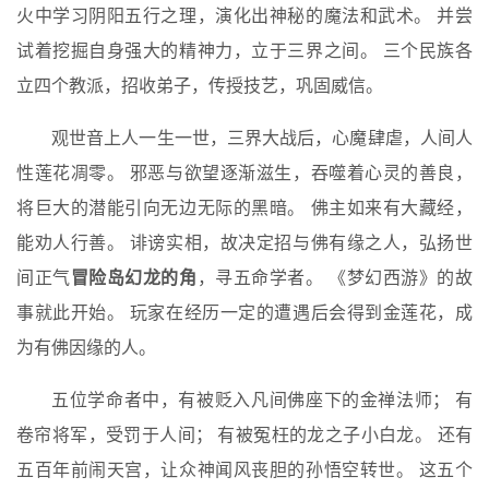
火中学习阴阳五行之理，演化出神秘的魔法和武术。 并尝
试着挖掘自身强大的精神力，立于三界之间。 三个民族各
立四个教派，招收弟子，传授技艺，巩固威信。
观世音上人一生一世，三界大战后，心魔肆虐，人间人
性莲花凋零。 邪恶与欲望逐渐滋生，吞噬着心灵的善良，
将巨大的潜能引向无边无际的黑暗。 佛主如来有大藏经，
能劝人行善。 诽谤实相，故决定招与佛有缘之人，弘扬世
间正气
冒险岛幻龙的角
，寻五命学者。 《梦幻西游》的故
事就此开始。 玩家在经历一定的遭遇后会得到金莲花，成
为有佛因缘的人。
五位学命者中，有被贬入凡间佛座下的金禅法师； 有
卷帘将军，受罚于人间； 有被冤枉的龙之子小白龙。 还有
五百年前闹天宫，让众神闻风丧胆的孙悟空转世。 这五个