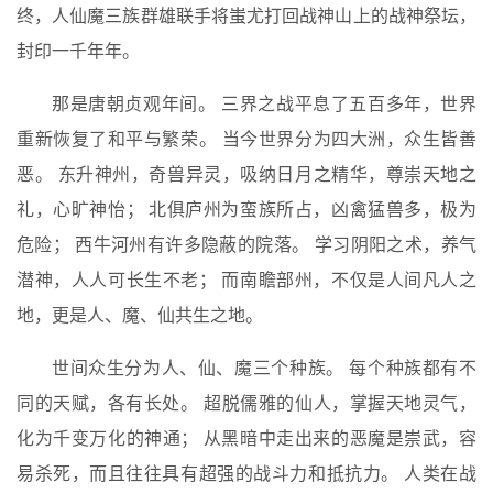
终，人仙魔三族群雄联手将蚩尤打回战神山上的战神祭坛，
封印一千年年。
那是唐朝贞观年间。 三界之战平息了五百多年，世界
重新恢复了和平与繁荣。 当今世界分为四大洲，众生皆善
恶。 东升神州，奇兽异灵，吸纳日月之精华，尊崇天地之
礼，心旷神怡； 北俱庐州为蛮族所占，凶禽猛兽多，极为
危险； 西牛河州有许多隐蔽的院落。 学习阴阳之术，养气
潜神，人人可长生不老； 而南瞻部州，不仅是人间凡人之
地，更是人、魔、仙共生之地。
世间众生分为人、仙、魔三个种族。 每个种族都有不
同的天赋，各有长处。 超脱儒雅的仙人，掌握天地灵气，
化为千变万化的神通； 从黑暗中走出来的恶魔是崇武，容
易杀死，而且往往具有超强的战斗力和抵抗力。 人类在战