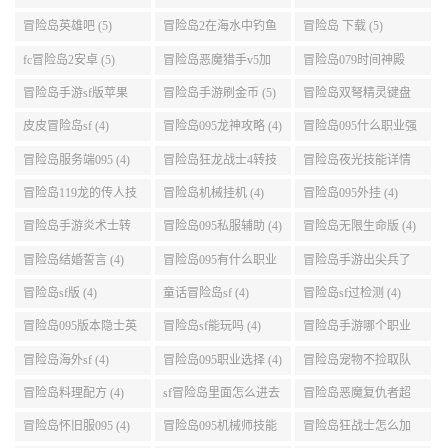
好 (5)
冒险岛095龙神最全攻
冒险岛恶魔和天使 (5)
冒险岛095版本职业 (5)
略 (5)
冒险岛战神角色卡 (5)
079仙境冒险岛 (5)
冒险岛sf版本 (5)
冒险岛095的牧师最快
冒险岛女皇家发型 (5)
冒险岛2职业选择 (5)
升级路线 (5)
冒险岛满攻速 (5)
冒险岛095唤灵斗师技
冒险岛装备掉落 (5)
能介绍 (5)
冒险岛2国服法师加点
冒险岛暗影双刀四转
冒险岛船长能力值加
(5)
任务 (5)
点 (5)
冒险岛095哪个职业强
冒险岛双刀095技能加
冒险岛095刷钱地图 (5)
势 (5)
点 (5)
冒险岛英雄吧 (5)
冒险岛2在海水中钓鱼
冒险岛 下载 (5)
(5)
fc冒险岛2安卓 (5)
冒险岛恶魔猎手v5加
冒险岛079时间神殿
点 (5)
999任务 (5)
冒险岛手游sf版苹果
冒险岛手游刷金币 (5)
冒险岛双弩精灵键盘
(5)
设置 (5)
皮皮冒险岛sf (4)
冒险岛095龙神攻略 (4)
冒险岛095什么职业强
(4)
冒险岛服务端095 (4)
冒险岛狂龙战士4转技
冒险岛夜光技能详情
能加点 (4)
(4)
冒险岛119龙的传人技
冒险岛机械挂机 (4)
冒险岛095外挂 (4)
能加点 (4)
冒险岛手游炎术士转
冒险岛095私服辅助 (4)
冒险岛无限生命版 (4)
职 (4)
冒险岛结婚誓言 (4)
冒险岛095有什么职业
冒险岛手游出尖兵了