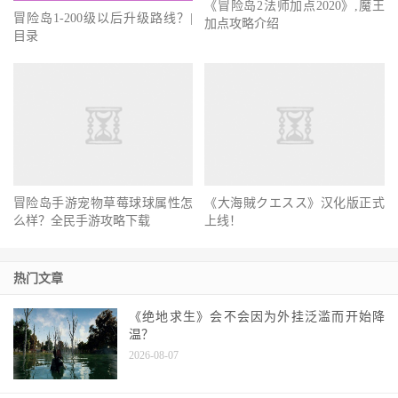
《冒险岛2法师加点2020》,魔王
冒险岛1-200级以后升级路线？|
加点攻略介绍
目录
冒险岛手游宠物草莓球球属性怎
么样？全民手游攻略下载
《大海賊クエスス》汉化版正式
上线！