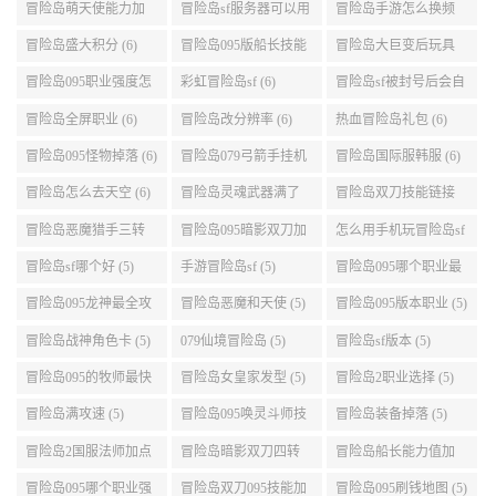
冒险岛095机械师技能
冒险岛095暗影双刀技
冒险岛手游狂龙战士2
展示 (9)
能加点 (9)
转 (9)
冒险岛交易所怎么去
冒险岛汉化 (7)
冒险岛幸运水晶 (7)
(8)
冒险岛sf账号 (7)
冒险岛095版本哪个职
冒险岛暗影双刀技能
业段数高些 (7)
加点095版本 (7)
冒险岛sf充钱 (7)
冒险岛095海盗转职 (7)
冒险岛095机械师技能
演示 (7)
095冒险岛适合挂机的
冒险岛最新外挂 (7)
腾讯冒险岛2什么时候
地图 (7)
公测 (7)
冒险岛萌天使能力加
冒险岛sf服务器可以用
冒险岛手游怎么换频
点 (6)
自己电脑 (6)
道 (6)
冒险岛盛大积分 (6)
冒险岛095版船长技能
冒险岛大巨变后玩具
介绍 (6)
城组队任务 (6)
冒险岛095职业强度怎
彩虹冒险岛sf (6)
冒险岛sf被封号后会自
么选 (6)
动关闭电脑 (6)
冒险岛全屏职业 (6)
冒险岛改分辨率 (6)
热血冒险岛礼包 (6)
冒险岛095怪物掉落 (6)
冒险岛079弓箭手挂机
冒险岛国际服韩服 (6)
升级的地方 (6)
冒险岛怎么去天空 (6)
冒险岛灵魂武器满了
冒险岛双刀技能链接
(6)
(5)
冒险岛恶魔猎手三转
冒险岛095暗影双刀加
怎么用手机玩冒险岛sf
技能加点顺序 (5)
点 (5)
(5)
冒险岛sf哪个好 (5)
手游冒险岛sf (5)
冒险岛095哪个职业最