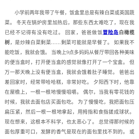
小学前两年我带了午餐，饭盒里总是有辣白菜或英国蔬
菜。 冬天在锅炉房里加热后，那些东西太难吃了，现在我
已经不记得有没有吃过。 回家，爸爸做饭
冒险岛
白橄榄
树
，是炒辣白菜剩菜……剩菜可能就是早餐了。 如果我不
能吃饭，我就会饿。 当晚上9点多妈妈从餐厅带回各种美味
的便当盒时，打开便当盒的感觉就像打开了一个宝盒。 但
万一那天晚上没有便当盒，我就会饿着肚子睡觉。 爸爸出
差回家时，经常带哈哈糕，非常好吃。 夕阳西下时，他靠
在屋檐上，一根一根地慢慢咀嚼。 偶尔，当我有零花钱的
时候，我就去面包店买面包吃。 为了慢慢吃，我把面包压
扁压紧，然后一根一根地拿起，用拇指和食指搓成球状。
现在想来，这根本不科学，也太恶心了。 总觉得那时候的
面包厚重可口，发酵的香气是现在的面包里找不到的。 或