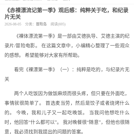
《赤裸漂流记第一季》观后感：纯粹关于吃，和纪录
片无关
2026-08-05
分类：
冒险岛
阅读(695)
《裸体漂流第一季》是一部由艾德执导、艾德主演的纪
录片/冒险电影。 在这篇文章中，小编精心整理了一些观众
的感想。 希望能够对大家有所帮助。
看完《裸漂第一季》（一）：纯粹是吃的，与纪录片无
关
两个人吃饭因为做饭麻烦而很头疼，但只要在外面吃，
事情就很简单了。 首选麦当劳，然后是饺子或者烧烤什么
的。 今晚，我和儿子又一起吃晚饭。 当我问他想吃什么
时，他回答“什么都可以”。 我对晚餐很“随意”，但他也很随
意，我必须找到我提出的问题的答案。