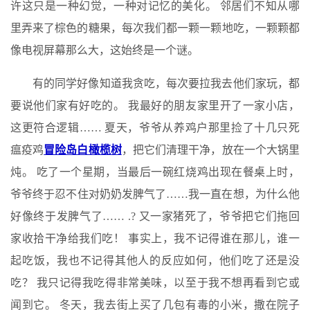
许这只是一种幻觉，一种对记忆的美化。 邻居们不知从哪
里弄来了棕色的糖果，每次我们都一颗一颗地吃，一颗颗都
像电视屏幕那么大，这始终是一个谜。
有的同学好像知道我贪吃，每次要拉我去他们家玩，都
要说他们家有好吃的。 我最好的朋友家里开了一家小店，
这更符合逻辑…… 夏天，爷爷从养鸡户那里捡了十几只死
瘟疫鸡
冒险岛白橄榄树
，把它们清理干净，放在一个大锅里
炖。 吃了一个星期，当最后一碗红烧鸡出现在餐桌上时，
爷爷终于忍不住对奶奶发脾气了……我一直在想，为什么他
好像终于发脾气了…… .? 又一家猪死了，爷爷把它们拖回
家收拾干净给我们吃！ 事实上，我不记得谁在那儿，谁一
起吃饭，我也不记得其他人的反应如何，他们吃了还是没
吃？ 我只记得我吃得非常美味，以至于我不想再看到它或
闻到它。 冬天，我去街上买了几包有毒的小米，撒在院子