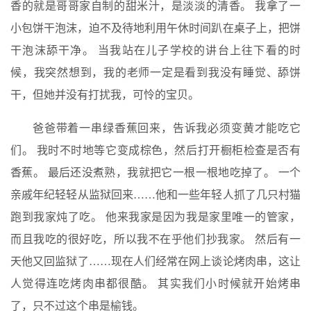
香的就是哥哥家自制的甜米汁，是淡淡的清香。 我拿了一
小包饼干泡沫，迫不及待地利用午休时间趴在桌子上，把饼
干泡沫舔干净。 当我站在儿子学校的讲台上往下看的时
候，我突然想到，我的老师一定是看到我没有睡觉、舔饼
干，但她并没有打扰我，可怜的宝贝。
爸爸带着一串绿香蕉回来，告诉我必须变黄才能吃它
们。 我时不时地等它变成棕色，然后打开橱柜检查是否有
香蕉。 最后还没煮熟，我就把它一根一根地吃掉了。 一个
亲戚年纪轻轻从监狱回来……他和一些年轻人抓了几只村猫
跑到我家炖了吃。 他来我家是因为我是家里唯一的管家，
而且我吃的很好吃，所以我不在乎他们抄我家。 然后有一
天他又回监狱了……现在人们经常在网上谈论烤肉串，这让
人觉得连吃烤肉串都很酷。 其实我们小时候就开始烤串
了，只不过这个串是榆钱。