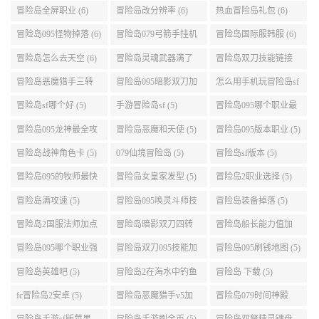
么选 (6)
动关闭电脑 (6)
冒险岛全屏职业 (6)
冒险岛改分辨率 (6)
热血冒险岛礼包 (6)
冒险岛095怪物掉落 (6)
冒险岛079弓箭手挂机
冒险岛国际服韩服 (6)
升级的地方 (6)
冒险岛怎么去天空 (6)
冒险岛灵魂武器满了
冒险岛双刀技能链接
(6)
(5)
冒险岛恶魔猎手三转
冒险岛095暗影双刀加
怎么用手机玩冒险岛sf
技能加点顺序 (5)
点 (5)
(5)
冒险岛sf哪个好 (5)
手游冒险岛sf (5)
冒险岛095哪个职业最
好 (5)
冒险岛095龙神最全攻
冒险岛恶魔和天使 (5)
冒险岛095版本职业 (5)
略 (5)
冒险岛战神角色卡 (5)
079仙境冒险岛 (5)
冒险岛sf版本 (5)
冒险岛095的牧师最快
冒险岛女皇家发型 (5)
冒险岛2职业选择 (5)
升级路线 (5)
冒险岛满攻速 (5)
冒险岛095唤灵斗师技
冒险岛装备掉落 (5)
能介绍 (5)
冒险岛2国服法师加点
冒险岛暗影双刀四转
冒险岛船长能力值加
(5)
任务 (5)
点 (5)
冒险岛095哪个职业强
冒险岛双刀095技能加
冒险岛095刷钱地图 (5)
势 (5)
点 (5)
冒险岛英雄吧 (5)
冒险岛2在海水中钓鱼
冒险岛 下载 (5)
(5)
fc冒险岛2安卓 (5)
冒险岛恶魔猎手v5加
冒险岛079时间神殿
点 (5)
999任务 (5)