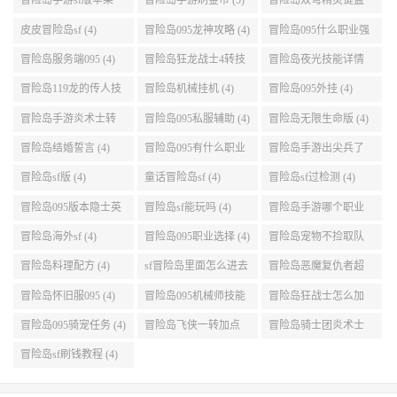
冒险岛手游sf版苹果
冒险岛手游刷金币 (5)
冒险岛双弩精灵键盘
(5)
设置 (5)
皮皮冒险岛sf (4)
冒险岛095龙神攻略 (4)
冒险岛095什么职业强
(4)
冒险岛服务端095 (4)
冒险岛狂龙战士4转技
冒险岛夜光技能详情
能加点 (4)
(4)
冒险岛119龙的传人技
冒险岛机械挂机 (4)
冒险岛095外挂 (4)
能加点 (4)
冒险岛手游炎术士转
冒险岛095私服辅助 (4)
冒险岛无限生命版 (4)
职 (4)
冒险岛结婚誓言 (4)
冒险岛095有什么职业
冒险岛手游出尖兵了
(4)
吗 (4)
冒险岛sf版 (4)
童话冒险岛sf (4)
冒险岛sf过检测 (4)
冒险岛095版本隐士英
冒险岛sf能玩吗 (4)
冒险岛手游哪个职业
雄后期玩哪个好 (4)
厉害 (4)
冒险岛海外sf (4)
冒险岛095职业选择 (4)
冒险岛宠物不捡取队
友的东西 (4)
冒险岛料理配方 (4)
sf冒险岛里面怎么进去
冒险岛恶魔复仇者超
打扎昆啊 (4)
级技能 (4)
冒险岛怀旧服095 (4)
冒险岛095机械师技能
冒险岛狂战士怎么加
(4)
点 (4)
冒险岛095骑宠任务 (4)
冒险岛飞侠一转加点
冒险岛骑士团炎术士
(4)
改版技能 (4)
冒险岛sf刷钱教程 (4)