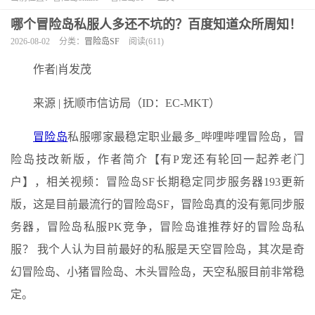
哪个冒险岛私服人多还不坑的？百度知道众所周知！
2026-08-02
分类：
冒险岛SF
阅读(611)
作者|肖发茂
来源 | 抚顺市信访局（ID：EC-MKT）
冒险岛
私服哪家最稳定职业最多_哔哩哔哩冒险岛，冒
险岛技改新版，作者简介【有P宠还有轮回一起养老门
户】，相关视频：冒险岛SF长期稳定同步服务器193更新
版，这是目前最流行的冒险岛SF，冒险岛真的没有氪同步服
务器，冒险岛私服PK竞争，冒险岛谁推荐好的冒险岛私
服？ 我个人认为目前最好的私服是天空冒险岛，其次是奇
幻冒险岛、小猪冒险岛、木头冒险岛，天空私服目前非常稳
定。