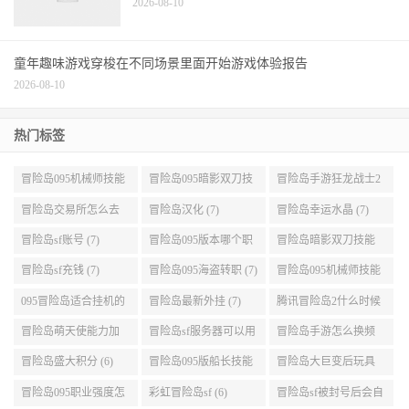
2026-08-10
童年趣味游戏穿梭在不同场景里面开始游戏体验报告
2026-08-10
热门标签
冒险岛095机械师技能
冒险岛095暗影双刀技
冒险岛手游狂龙战士2
展示 (9)
能加点 (9)
转 (9)
冒险岛交易所怎么去
冒险岛汉化 (7)
冒险岛幸运水晶 (7)
(8)
冒险岛sf账号 (7)
冒险岛095版本哪个职
冒险岛暗影双刀技能
业段数高些 (7)
加点095版本 (7)
冒险岛sf充钱 (7)
冒险岛095海盗转职 (7)
冒险岛095机械师技能
演示 (7)
095冒险岛适合挂机的
冒险岛最新外挂 (7)
腾讯冒险岛2什么时候
地图 (7)
公测 (7)
冒险岛萌天使能力加
冒险岛sf服务器可以用
冒险岛手游怎么换频
点 (6)
自己电脑 (6)
道 (6)
冒险岛盛大积分 (6)
冒险岛095版船长技能
冒险岛大巨变后玩具
介绍 (6)
城组队任务 (6)
冒险岛095职业强度怎
彩虹冒险岛sf (6)
冒险岛sf被封号后会自