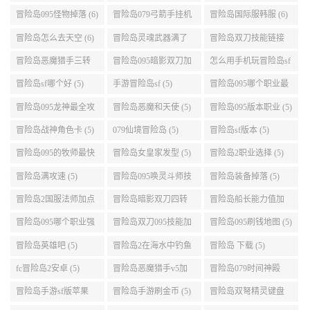
冒险岛095怪物掉落 (6)
冒险岛079弓箭手挂机
冒险岛国际服韩服 (6)
升级的地方 (6)
冒险岛怎么去天空 (6)
冒险岛灵魂武器满了
冒险岛双刀技能链接
(6)
(5)
冒险岛恶魔猎手三转
冒险岛095暗影双刀加
怎么用手机玩冒险岛sf
技能加点顺序 (5)
点 (5)
(5)
冒险岛sf哪个好 (5)
手游冒险岛sf (5)
冒险岛095哪个职业最
好 (5)
冒险岛095龙神最全攻
冒险岛恶魔和天使 (5)
冒险岛095版本职业 (5)
略 (5)
冒险岛战神角色卡 (5)
079仙境冒险岛 (5)
冒险岛sf版本 (5)
冒险岛095的牧师最快
冒险岛女皇家发型 (5)
冒险岛2职业选择 (5)
升级路线 (5)
冒险岛满攻速 (5)
冒险岛095唤灵斗师技
冒险岛装备掉落 (5)
能介绍 (5)
冒险岛2国服法师加点
冒险岛暗影双刀四转
冒险岛船长能力值加
(5)
任务 (5)
点 (5)
冒险岛095哪个职业强
冒险岛双刀095技能加
冒险岛095刷钱地图 (5)
势 (5)
点 (5)
冒险岛英雄吧 (5)
冒险岛2在海水中钓鱼
冒险岛 下载 (5)
(5)
fc冒险岛2安卓 (5)
冒险岛恶魔猎手v5加
冒险岛079时间神殿
点 (5)
999任务 (5)
冒险岛手游sf版苹果
冒险岛手游刷金币 (5)
冒险岛双弩精灵键盘