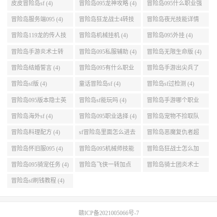
(5)
设置 (5)
皮皮冒险岛sf (4)
冒险岛095龙神攻略 (4)
冒险岛095什么职业强
(4)
冒险岛服务端095 (4)
冒险岛狂龙战士4转技
冒险岛夜光技能详情
能加点 (4)
(4)
冒险岛119龙的传人技
冒险岛机械挂机 (4)
冒险岛095外挂 (4)
能加点 (4)
冒险岛手游炎术士转
冒险岛095私服辅助 (4)
冒险岛无限生命版 (4)
职 (4)
冒险岛结婚誓言 (4)
冒险岛095有什么职业
冒险岛手游出尖兵了
(4)
吗 (4)
冒险岛sf版 (4)
童话冒险岛sf (4)
冒险岛sf过检测 (4)
冒险岛095版本隐士英
冒险岛sf能玩吗 (4)
冒险岛手游哪个职业
雄后期玩哪个好 (4)
厉害 (4)
冒险岛海外sf (4)
冒险岛095职业选择 (4)
冒险岛宠物不捡取队
友的东西 (4)
冒险岛料理配方 (4)
sf冒险岛里面怎么进去
冒险岛恶魔复仇者超
打扎昆啊 (4)
级技能 (4)
冒险岛怀旧服095 (4)
冒险岛095机械师技能
冒险岛狂战士怎么加
(4)
点 (4)
冒险岛095骑宠任务 (4)
冒险岛飞侠一转加点
冒险岛骑士团炎术士
(4)
改版技能 (4)
冒险岛sf刷钱教程 (4)
赣ICP备2021005066号-7