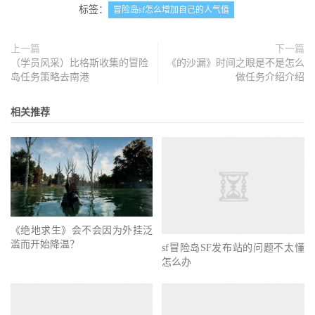
标签：
冒险岛sf怎么增加自己的人气值
上一篇
下一篇
（学员风采）比格斯收集的冒险
《的沙漏》时间之眼是不是怎么
岛任务策略去南港
做任务介绍介绍
相关推荐
《绝地求生》会不会因为外挂泛
滥而开始降温？
sf冒险岛SF发布站的问题不太懂
怎么办