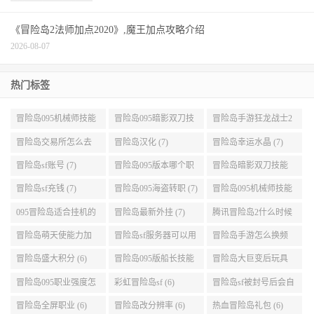
《冒险岛2法师加点2020》,魔王加点攻略介绍
2026-08-07
热门标签
冒险岛095机械师技能
冒险岛095暗影双刀技
冒险岛手游狂龙战士2
展示 (9)
能加点 (9)
转 (9)
冒险岛交易所怎么去
冒险岛汉化 (7)
冒险岛幸运水晶 (7)
(8)
冒险岛sf账号 (7)
冒险岛095版本哪个职
冒险岛暗影双刀技能
业段数高些 (7)
加点095版本 (7)
冒险岛sf充钱 (7)
冒险岛095海盗转职 (7)
冒险岛095机械师技能
演示 (7)
095冒险岛适合挂机的
冒险岛最新外挂 (7)
腾讯冒险岛2什么时候
地图 (7)
公测 (7)
冒险岛萌天使能力加
冒险岛sf服务器可以用
冒险岛手游怎么换频
点 (6)
自己电脑 (6)
道 (6)
冒险岛盛大积分 (6)
冒险岛095版船长技能
冒险岛大巨变后玩具
介绍 (6)
城组队任务 (6)
冒险岛095职业强度怎
彩虹冒险岛sf (6)
冒险岛sf被封号后会自
么选 (6)
动关闭电脑 (6)
冒险岛全屏职业 (6)
冒险岛改分辨率 (6)
热血冒险岛礼包 (6)