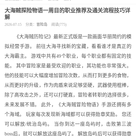
大海贼探险物语一周目的职业推荐及通关流程技巧详
解
2026-07-15
分类：
冒险岛
阅读(775)
《大海贼历险记》最新正式版是一款画面华丽简约的模
拟经营手游。 前往大海寻找新的宝藏，看看谁才是真正的
大海霸主。 游戏中共有49个职业，每个职业都有固定的技
能。 其中冒险家是最受欢迎的职业，其功能也非常强大。
他的技能可以大幅度增加冒险次数，从而打到更多的食物，
从而更好的升级，作为肉盾来说足够坚硬，武器使用棍棒，
除了高攻击之外，还可以打硬直，冒险者转职的选择很多，
未来发展不错。 此外，《大海贼冒险物语》手游还拥有多
个海域。 玩家每次发现新海域都可以获得勋章奖励。 您还
可以解放/统治岛屿。 当你到达一座岛屿时，击败第三波
boss后，就可以解放这座岛屿了。 解放岛屿后可以获得勋章