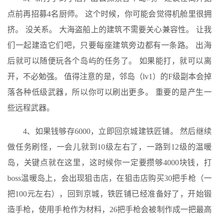
点前再招募4名厨师。 这个时候，你可能会觉得机舱里很拥
挤。 没关系。 大海盗船上的建筑不需要关心兼容性。 让我
们一起建造它们吧，只要每座建筑旁边都有一条路。 出海
后就可以随便玩各个岛屿的任务了。 如果能打，就可以离
开，不必勉强。 值得注意的是，邻岛（lv1）的F级副本会掉
落各种低级武器，所以你可以刷出更多。 重要的是产生一
些远程武器。
4、如果钱够存6000，立即回京城建铁匠铺。 然后继续
做任务刷怪，一会儿就到10级左右了，一路到12级的温暖
岛，关键点就在这里，这时候你一定要攒够4000块钱，打
boss温暖岛上，会出现狙击店，在狙击店购买30把手枪（一
把100元左右），回到京城，铁匠铺已经准备好了，开始锻
造手枪，使用手枪作为材料，26把手枪会被制作成一把最高