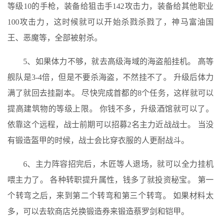
等级10的手枪，装备给狙击手142攻击力，装备给其他职业
100攻击力，这时候就可以开始杀戮杀戮了，神马富油国
王、恶魔等，全部被射杀。
5、如果体力不够，就去高级海域的海盗船挂机。 高等
舰队是3-4倍，但是不要杀海盗，不然挂不了。 升级后体力
满了就回去挂副本。 尽快完成首都的8个任务，这样就可以
提高建筑物的等级上限。 你钱不多，升级酒馆就可以了。
依靠这个远程，战士前期可以招募2名主力近战战士。 当没
有锻造盔甲的时候，战士会比穿衣服的人更耐战斗。
6、主力阵容招完后，木匠等人退场，就可以全力挂机
喂主力了。 各种转职提升属性，钱多了就投资秘宝。 第一
个转弯之后，来到第二个转弯和第三个转弯。 如果材料太
多，可以去软商店兑换锻造券来锻造蔡罗剑和铠甲。