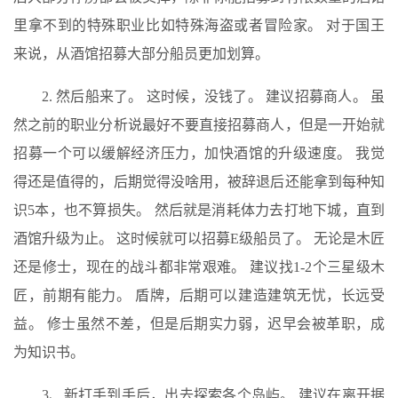
里拿不到的特殊职业比如特殊海盗或者冒险家。 对于国王
来说，从酒馆招募大部分船员更加划算。
2. 然后船来了。 这时候，没钱了。 建议招募商人。 虽
然之前的职业分析说最好不要直接招募商人，但是一开始就
招募一个可以缓解经济压力，加快酒馆的升级速度。 我觉
得还是值得的，后期觉得没啥用，被辞退后还能拿到每种知
识5本，也不算损失。 然后就是消耗体力去打地下城，直到
酒馆升级为止。 这时候就可以招募E级船员了。 无论是木匠
还是修士，现在的战斗都非常艰难。 建议找1-2个三星级木
匠，前期有能力。 盾牌，后期可以建造建筑无忧，长远受
益。 修士虽然不差，但是后期实力弱，迟早会被革职，成
为知识书。
3、新打手到手后，出去探索各个岛屿。 建议在离开据