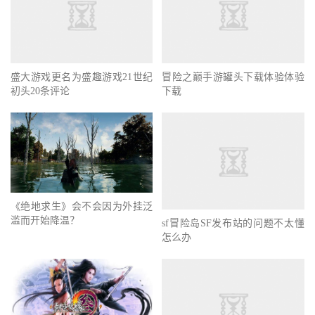
盛大游戏更名为盛趣游戏21世纪
冒险之巅手游罐头下载体验体验
初头20条评论
下载
《绝地求生》会不会因为外挂泛
滥而开始降温？
sf冒险岛SF发布站的问题不太懂
怎么办