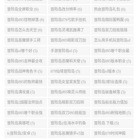
点 (6)
自己电脑 (6)
道 (6)
冒险岛盛大积分 (6)
冒险岛095版船长技能
冒险岛大巨变后玩具
介绍 (6)
城组队任务 (6)
冒险岛095职业强度怎
彩虹冒险岛sf (6)
冒险岛sf被封号后会自
么选 (6)
动关闭电脑 (6)
冒险岛全屏职业 (6)
冒险岛改分辨率 (6)
热血冒险岛礼包 (6)
冒险岛095怪物掉落 (6)
冒险岛079弓箭手挂机
冒险岛国际服韩服 (6)
升级的地方 (6)
冒险岛怎么去天空 (6)
冒险岛灵魂武器满了
冒险岛双刀技能链接
(6)
(5)
冒险岛恶魔猎手三转
冒险岛095暗影双刀加
怎么用手机玩冒险岛sf
技能加点顺序 (5)
点 (5)
(5)
冒险岛sf哪个好 (5)
手游冒险岛sf (5)
冒险岛095哪个职业最
好 (5)
冒险岛095龙神最全攻
冒险岛恶魔和天使 (5)
冒险岛095版本职业 (5)
略 (5)
冒险岛战神角色卡 (5)
079仙境冒险岛 (5)
冒险岛sf版本 (5)
冒险岛095的牧师最快
冒险岛女皇家发型 (5)
冒险岛2职业选择 (5)
升级路线 (5)
冒险岛满攻速 (5)
冒险岛095唤灵斗师技
冒险岛装备掉落 (5)
能介绍 (5)
冒险岛2国服法师加点
冒险岛暗影双刀四转
冒险岛船长能力值加
(5)
任务 (5)
点 (5)
冒险岛095哪个职业强
冒险岛双刀095技能加
冒险岛095刷钱地图 (5)
势 (5)
点 (5)