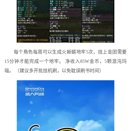
每个角色每周可以生成火蜥蜴地牢5次，挂上金团需要
15分钟才能完成一个地牢。 净收入85W金币，5颗混沌玛
瑙。 （建议多开批挂机刷，以免耽误刷书时间）