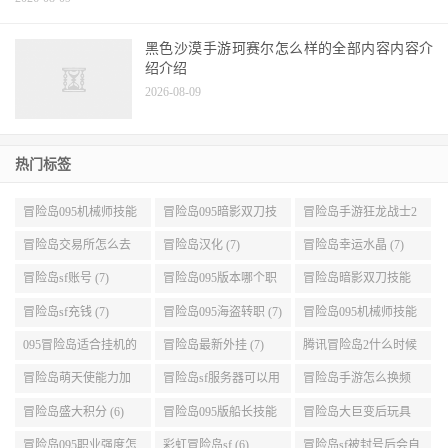
《守望先锋》游戏公司腐败的原因分析及应对策略
2026-08-09
黑色沙漠手游珂赛尔怎么样的全部内容内容介
绍介绍
2026-08-09
热门标签
冒险岛095机械师技能
冒险岛095暗影双刀技
冒险岛手游狂龙战士2
展示 (9)
能加点 (9)
转 (9)
冒险岛交易所怎么去
冒险岛汉化 (7)
冒险岛幸运水晶 (7)
(8)
冒险岛sf账号 (7)
冒险岛095版本哪个职
冒险岛暗影双刀技能
业段数高些 (7)
加点095版本 (7)
冒险岛sf充钱 (7)
冒险岛095海盗转职 (7)
冒险岛095机械师技能
演示 (7)
095冒险岛适合挂机的
冒险岛最新外挂 (7)
腾讯冒险岛2什么时候
地图 (7)
公测 (7)
冒险岛萌天使能力加
冒险岛sf服务器可以用
冒险岛手游怎么换频