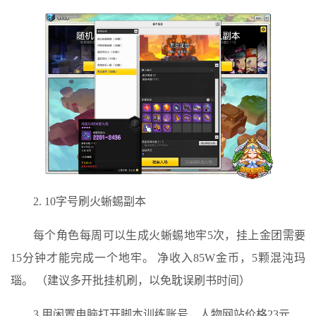
2. 10字号刷火蜥蜴副本
每个角色每周可以生成火蜥蜴地牢5次，挂上金团需要
15分钟才能完成一个地牢。 净收入85W金币，5颗混沌玛
瑙。 （建议多开批挂机刷，以免耽误刷书时间）
3.用闲置电脑打开脚本训练账号，人物网站价格23元