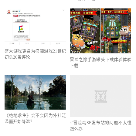
盛大游戏更名为盛趣游戏21世纪
初头20条评论
冒险之巅手游罐头下载体验体验
下载
《绝地求生》会不会因为外挂泛
滥而开始降温？
sf冒险岛SF发布站的问题不太懂
怎么办