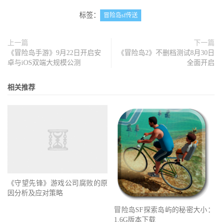
标签：
冒险岛sf传送
上一篇
下一篇
《冒险岛手游》9月22日开启安
《冒险岛2》不删档测试8月30日
卓与iOS双端大规模公测
全面开启
相关推荐
《守望先锋》游戏公司腐败的原
因分析及应对策略
冒险岛SF探索岛屿的秘密大小：
1.6G版本下载