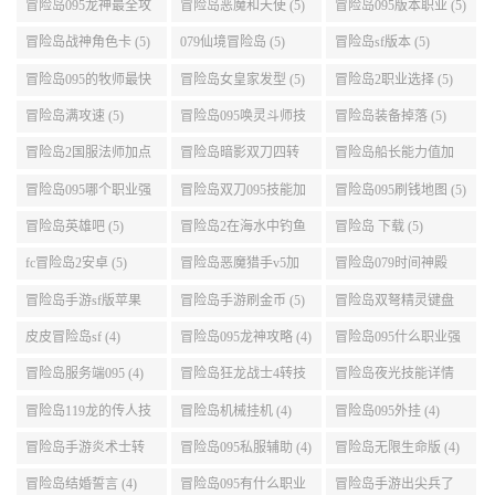
略 (5)
冒险岛战神角色卡 (5)
079仙境冒险岛 (5)
冒险岛sf版本 (5)
冒险岛095的牧师最快
冒险岛女皇家发型 (5)
冒险岛2职业选择 (5)
升级路线 (5)
冒险岛满攻速 (5)
冒险岛095唤灵斗师技
冒险岛装备掉落 (5)
能介绍 (5)
冒险岛2国服法师加点
冒险岛暗影双刀四转
冒险岛船长能力值加
(5)
任务 (5)
点 (5)
冒险岛095哪个职业强
冒险岛双刀095技能加
冒险岛095刷钱地图 (5)
势 (5)
点 (5)
冒险岛英雄吧 (5)
冒险岛2在海水中钓鱼
冒险岛 下载 (5)
(5)
fc冒险岛2安卓 (5)
冒险岛恶魔猎手v5加
冒险岛079时间神殿
点 (5)
999任务 (5)
冒险岛手游sf版苹果
冒险岛手游刷金币 (5)
冒险岛双弩精灵键盘
(5)
设置 (5)
皮皮冒险岛sf (4)
冒险岛095龙神攻略 (4)
冒险岛095什么职业强
(4)
冒险岛服务端095 (4)
冒险岛狂龙战士4转技
冒险岛夜光技能详情
能加点 (4)
(4)
冒险岛119龙的传人技
冒险岛机械挂机 (4)
冒险岛095外挂 (4)
能加点 (4)
冒险岛手游炎术士转
冒险岛095私服辅助 (4)
冒险岛无限生命版 (4)
职 (4)
冒险岛结婚誓言 (4)
冒险岛095有什么职业
冒险岛手游出尖兵了