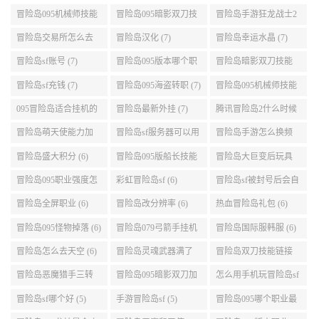
冒险岛095机械师技能
冒险岛095暗影双刀技
冒险岛手游狂龙战士2
展示 (9)
能加点 (9)
转 (9)
冒险岛交易所怎么去
冒险岛汉化 (7)
冒险岛幸运水晶 (7)
(8)
冒险岛sf账号 (7)
冒险岛095版本哪个职
冒险岛暗影双刀技能
业段数高些 (7)
加点095版本 (7)
冒险岛sf充钱 (7)
冒险岛095海盗转职 (7)
冒险岛095机械师技能
演示 (7)
095冒险岛适合挂机的
冒险岛最新外挂 (7)
腾讯冒险岛2什么时候
地图 (7)
公测 (7)
冒险岛萌天使能力加
冒险岛sf服务器可以用
冒险岛手游怎么换频
点 (6)
自己电脑 (6)
道 (6)
冒险岛盛大积分 (6)
冒险岛095版船长技能
冒险岛大巨变后玩具
介绍 (6)
城组队任务 (6)
冒险岛095职业强度怎
彩虹冒险岛sf (6)
冒险岛sf被封号后会自
么选 (6)
动关闭电脑 (6)
冒险岛全屏职业 (6)
冒险岛改分辨率 (6)
热血冒险岛礼包 (6)
冒险岛095怪物掉落 (6)
冒险岛079弓箭手挂机
冒险岛国际服韩服 (6)
升级的地方 (6)
冒险岛怎么去天空 (6)
冒险岛灵魂武器满了
冒险岛双刀技能链接
(6)
(5)
冒险岛恶魔猎手三转
冒险岛095暗影双刀加
怎么用手机玩冒险岛sf
技能加点顺序 (5)
点 (5)
(5)
冒险岛sf哪个好 (5)
手游冒险岛sf (5)
冒险岛095哪个职业最
好 (5)
冒险岛095龙神最全攻
冒险岛恶魔和天使 (5)
冒险岛095版本职业 (5)