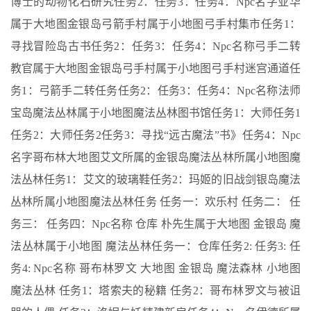
博士的动物化石研究任务2：任务3：任务4：Npc名字亚华
属于大地图金银岛弓箭手村属于小地图弓手村集市任务1：
寻找冒险岛古书任务2：任务3：任务4：Npc名称弓手二转
教官属于大地图金银岛弓手村属于小地图弓手村迷宫通道任
务1：弓箭手二转任务任务2：任务3：任务4：Npc名称法师
宝岛魔法丛林属于小地图魔法丛林图书馆任务1：大师任务1
任务2：大师任务2任务3：寻找“远古魔法”书》任务4：Npc
名字哥布林大地图艾文所属的金银岛魔法丛林所属小地图魔
法丛林任务1：艾文的玻璃鞋任务2：玛姬的旧战剑银岛魔法
丛林所属小地图魔法丛林任务 任务一：欢乐村 任务二： 任
务三： 任务四：Npc名称 仓库 朴先生属于大地图 金银岛 魔
法丛林属于小地图 魔法丛林任务一：仓库任务2: 任务3: 任
务4: Npc名称 哥布林罗文 大地图 金银岛 魔法森林 小地图
魔法丛林 任务1：塔索夫的秘籍 任务2：哥布林罗文与被诅