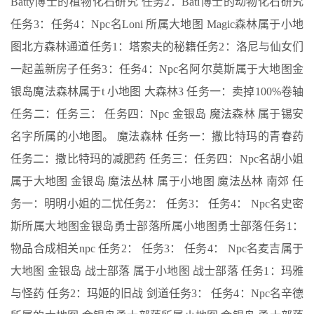
Batty博士的植物化石研究 任务2：Bati博士的动物化石研究
任务3：任务4：Npc名Loni 所属大地图 Magic森林属于小地
图北方森林通道任务1：塔索夫的秘籍任务2：洛尼与仙女们
一起盖新房子任务3：任务4：Npc名阿尔莫斯属于大地图金
银岛魔法森林属于t 小地图 大森林3 任务一：卖掉100%卷轴
任务二：任务三： 任务四：Npc 金银岛 魔法森林 属于锡安
名字所属的小地图。 魔法森林 任务一：撒比特玛的青春药
任务二：撒比特玛的减肥药 任务三：任务四：Npc名胡小姐
属于大地图 金银岛 魔法丛林 属于小地图 魔法丛林 南郊 任
务一：明明小姐的二忧任务2： 任务3： 任务4： Npc名史密
斯所属大地图金银岛勇士部落所属小地图勇士部落任务1：
物品合成相关npc 任务2： 任务3： 任务4： Npc名麦吉属于
大地图 金银岛 战士部落 属于小地图 战士部落 任务1：玛雅
与怪药 任务2：玛姬的旧战 剑道任务3： 任务4：Npc名辛德