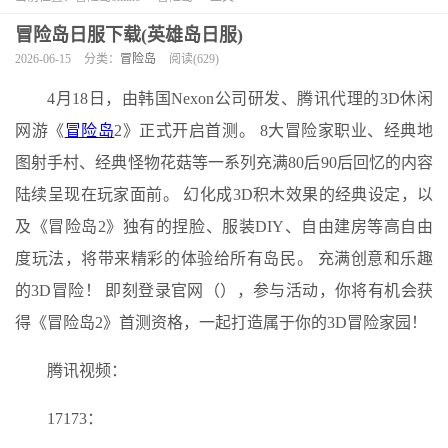
冒险岛日服下载(英雄岛日服)
2026-06-15
分类：
冒险岛
阅读(629)
4月18日，由韩国Nexon公司研发、腾讯代理的3D休闲
网游《
冒险岛
2》正式开启首测。 8大冒险家职业、经典地
图射手村、经典怪物花菇等一系列充满80后90后回忆的内容
陆续呈现在玩家面前。 幻化成3D积木效果的经典设定，以
及《冒险岛2》独有的捏脸、服装DIY、自由建房等高自由
度玩法，将带来精彩的体验给所有岛民。 充满创意和乐趣
的3D冒险！ 即刻登录官网（），参与活动，你将有机会获
得《冒险岛2》首测资格，一起打造属于你的3D冒险家园！
腾讯视频：
17173：