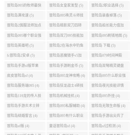
冒险岛095的牧师最快
冒险岛女皇家发型 (5)
冒险岛2职业选择 (5)
升级路线 (5)
冒险岛满攻速 (5)
冒险岛095唤灵斗师技
冒险岛装备掉落 (5)
能介绍 (5)
冒险岛2国服法师加点
冒险岛暗影双刀四转
冒险岛船长能力值加
(5)
任务 (5)
点 (5)
冒险岛095哪个职业强
冒险岛双刀095技能加
冒险岛095刷钱地图 (5)
势 (5)
点 (5)
冒险岛英雄吧 (5)
冒险岛2在海水中钓鱼
冒险岛 下载 (5)
(5)
fc冒险岛2安卓 (5)
冒险岛恶魔猎手v5加
冒险岛079时间神殿
点 (5)
999任务 (5)
冒险岛手游sf版苹果
冒险岛手游刷金币 (5)
冒险岛双弩精灵键盘
(5)
设置 (5)
皮皮冒险岛sf (4)
冒险岛095龙神攻略 (4)
冒险岛095什么职业强
(4)
冒险岛服务端095 (4)
冒险岛狂龙战士4转技
冒险岛夜光技能详情
能加点 (4)
(4)
冒险岛119龙的传人技
冒险岛机械挂机 (4)
冒险岛095外挂 (4)
能加点 (4)
冒险岛手游炎术士转
冒险岛095私服辅助 (4)
冒险岛无限生命版 (4)
职 (4)
冒险岛结婚誓言 (4)
冒险岛095有什么职业
冒险岛手游出尖兵了
(4)
吗 (4)
冒险岛sf版 (4)
童话冒险岛sf (4)
冒险岛sf过检测 (4)