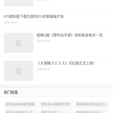
2026-08-07
055国际版下载为冒险055的客服端才有
2026-08-07
超萌Q版《冒险岛手游》挂机练级地点一览
2026-08-07
《大海賊クエスス》汉化版正式上线！
2026-08-07
热门标签
冒险岛095机械师技能
冒险岛095暗影双刀技
冒险岛手游狂龙战士2