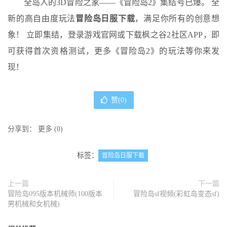
全岛人的3D冒险之家——《冒险岛2》集结号已爆。 全
新的高自由度玩法
冒险岛日服下载
，满足你所有的创意想
象！ 立即集结，登录游戏官网或下载枫之谷2社区APP，即
可获得首次资格测试，更多《冒险岛2》的玩法等你来发
现！
赞(
0
)
分享到：
更多
(
0
)
标签：
冒险岛日服下载
上一篇
下一篇
冒险岛095版本机械师(100版本
冒险岛sf视频(彩虹岛变态sf)
男机械和女机械)