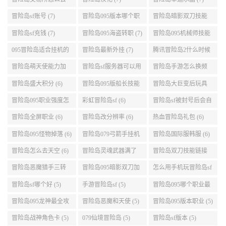
展示 (9)
能加点 (9)
转 (9)
冒险岛交易所怎么去
冒险岛汉化 (7)
冒险岛幸运水晶 (7)
(8)
冒险岛sf账号 (7)
冒险岛095版本哪个职
冒险岛暗影双刀技能
业段数高些 (7)
加点095版本 (7)
冒险岛sf充钱 (7)
冒险岛095海盗转职 (7)
冒险岛095机械师技能
演示 (7)
095冒险岛适合挂机的
冒险岛最新外挂 (7)
腾讯冒险岛2什么时候
地图 (7)
公测 (7)
冒险岛萌天使能力加
冒险岛sf服务器可以用
冒险岛手游怎么换频
点 (6)
自己电脑 (6)
道 (6)
冒险岛盛大积分 (6)
冒险岛095版船长技能
冒险岛大巨变后玩具
介绍 (6)
城组队任务 (6)
冒险岛095职业强度怎
彩虹冒险岛sf (6)
冒险岛sf被封号后会自
么选 (6)
动关闭电脑 (6)
冒险岛全屏职业 (6)
冒险岛改分辨率 (6)
热血冒险岛礼包 (6)
冒险岛095怪物掉落 (6)
冒险岛079弓箭手挂机
冒险岛国际服韩服 (6)
升级的地方 (6)
冒险岛怎么去天空 (6)
冒险岛灵魂武器满了
冒险岛双刀技能链接
(6)
(5)
冒险岛恶魔猎手三转
冒险岛095暗影双刀加
怎么用手机玩冒险岛sf
技能加点顺序 (5)
点 (5)
(5)
冒险岛sf哪个好 (5)
手游冒险岛sf (5)
冒险岛095哪个职业最
好 (5)
冒险岛095龙神最全攻
冒险岛恶魔和天使 (5)
冒险岛095版本职业 (5)
略 (5)
冒险岛战神角色卡 (5)
079仙境冒险岛 (5)
冒险岛sf版本 (5)