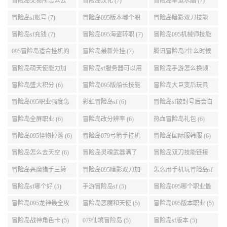
冒险岛095机械师技能
冒险岛095暗影双刀技
冒险岛手游狂龙战士2
展示 (9)
能加点 (9)
转 (9)
冒险岛交易所怎么去
冒险岛汉化 (7)
冒险岛幸运水晶 (7)
(8)
冒险岛sf账号 (7)
冒险岛095版本哪个职
冒险岛暗影双刀技能
业段数高些 (7)
加点095版本 (7)
冒险岛sf充钱 (7)
冒险岛095海盗转职 (7)
冒险岛095机械师技能
演示 (7)
095冒险岛适合挂机的
冒险岛最新外挂 (7)
腾讯冒险岛2什么时候
地图 (7)
公测 (7)
冒险岛萌天使能力加
冒险岛sf服务器可以用
冒险岛手游怎么换频
点 (6)
自己电脑 (6)
道 (6)
冒险岛盛大积分 (6)
冒险岛095版船长技能
冒险岛大巨变后玩具
介绍 (6)
城组队任务 (6)
冒险岛095职业强度怎
彩虹冒险岛sf (6)
冒险岛sf被封号后会自
么选 (6)
动关闭电脑 (6)
冒险岛全屏职业 (6)
冒险岛改分辨率 (6)
热血冒险岛礼包 (6)
冒险岛095怪物掉落 (6)
冒险岛079弓箭手挂机
冒险岛国际服韩服 (6)
升级的地方 (6)
冒险岛怎么去天空 (6)
冒险岛灵魂武器满了
冒险岛双刀技能链接
(6)
(5)
冒险岛恶魔猎手三转
冒险岛095暗影双刀加
怎么用手机玩冒险岛sf
技能加点顺序 (5)
点 (5)
(5)
冒险岛sf哪个好 (5)
手游冒险岛sf (5)
冒险岛095哪个职业最