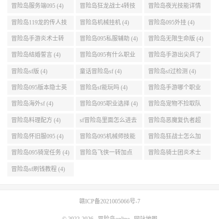
(4)
冒险岛服务端095 (4)
冒险岛狂龙战士4转技
冒险岛夜光技能详情
能加点 (4)
(4)
冒险岛119龙的传人技
冒险岛机械挂机 (4)
冒险岛095外挂 (4)
能加点 (4)
冒险岛手游炎术士转
冒险岛095私服辅助 (4)
冒险岛无限生命版 (4)
职 (4)
冒险岛结婚誓言 (4)
冒险岛095有什么职业
冒险岛手游出尖兵了
(4)
吗 (4)
冒险岛sf版 (4)
童话冒险岛sf (4)
冒险岛sf过检测 (4)
冒险岛095版本隐士英
冒险岛sf能玩吗 (4)
冒险岛手游哪个职业
雄后期玩哪个好 (4)
厉害 (4)
冒险岛海外sf (4)
冒险岛095职业选择 (4)
冒险岛宠物不捡取队
友的东西 (4)
冒险岛料理配方 (4)
sf冒险岛里面怎么进去
冒险岛恶魔复仇者超
打扎昆啊 (4)
级技能 (4)
冒险岛怀旧服095 (4)
冒险岛095机械师技能
冒险岛狂战士怎么加
(4)
点 (4)
冒险岛095骑宠任务 (4)
冒险岛飞侠一转加点
冒险岛骑士团炎术士
(4)
改版技能 (4)
冒险岛sf刷钱教程 (4)
赣ICP备2021005066号-7