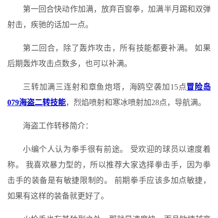
第一回合快动作加满，放弃百窗拳，加满半月踢和双弹
射击，疾驰的话加一点。
第二回合，除了轰炸攻击，所有技能都要补满。 如果
后期轰炸攻击点数多，也可以补满。
三转加满三连射和章鱼炮塔，海鸥空袭加15点
冒险岛
079海盗二转技能
，烈焰喷射和寒冰喷射加28点，导航满。
海盗工作转移简介：
小编个人认为拳手很有前途。 受欢迎的球员以速度着
称。 我喜欢暴力型的，所以推荐大家选择拳击手，因为拳
击手的装备是有敏捷限制的。 前期拳手应该多加点敏捷，
如果有这样的装备就更好了。