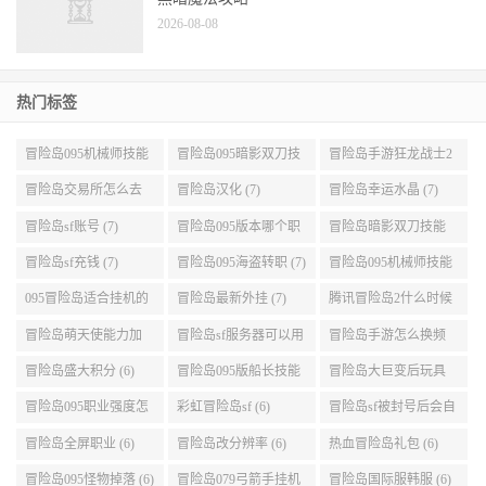
黑暗魔法攻略
2026-08-08
热门标签
冒险岛095机械师技能
冒险岛095暗影双刀技
冒险岛手游狂龙战士2
展示 (9)
能加点 (9)
转 (9)
冒险岛交易所怎么去
冒险岛汉化 (7)
冒险岛幸运水晶 (7)
(8)
冒险岛sf账号 (7)
冒险岛095版本哪个职
冒险岛暗影双刀技能
业段数高些 (7)
加点095版本 (7)
冒险岛sf充钱 (7)
冒险岛095海盗转职 (7)
冒险岛095机械师技能
演示 (7)
095冒险岛适合挂机的
冒险岛最新外挂 (7)
腾讯冒险岛2什么时候
地图 (7)
公测 (7)
冒险岛萌天使能力加
冒险岛sf服务器可以用
冒险岛手游怎么换频
点 (6)
自己电脑 (6)
道 (6)
冒险岛盛大积分 (6)
冒险岛095版船长技能
冒险岛大巨变后玩具
介绍 (6)
城组队任务 (6)
冒险岛095职业强度怎
彩虹冒险岛sf (6)
冒险岛sf被封号后会自
么选 (6)
动关闭电脑 (6)
冒险岛全屏职业 (6)
冒险岛改分辨率 (6)
热血冒险岛礼包 (6)