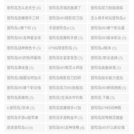
冒险岛095怪物掉落 (6)
冒险岛079弓箭手挂机
冒险岛国际服韩服 (6)
升级的地方 (6)
冒险岛怎么去天空 (6)
冒险岛灵魂武器满了
冒险岛双刀技能链接
(6)
(5)
冒险岛恶魔猎手三转
冒险岛095暗影双刀加
怎么用手机玩冒险岛sf
技能加点顺序 (5)
点 (5)
(5)
冒险岛sf哪个好 (5)
手游冒险岛sf (5)
冒险岛095哪个职业最
好 (5)
冒险岛095龙神最全攻
冒险岛恶魔和天使 (5)
冒险岛095版本职业 (5)
略 (5)
冒险岛战神角色卡 (5)
079仙境冒险岛 (5)
冒险岛sf版本 (5)
冒险岛095的牧师最快
冒险岛女皇家发型 (5)
冒险岛2职业选择 (5)
升级路线 (5)
冒险岛满攻速 (5)
冒险岛095唤灵斗师技
冒险岛装备掉落 (5)
能介绍 (5)
冒险岛2国服法师加点
冒险岛暗影双刀四转
冒险岛船长能力值加
(5)
任务 (5)
点 (5)
冒险岛095哪个职业强
冒险岛双刀095技能加
冒险岛095刷钱地图 (5)
势 (5)
点 (5)
冒险岛英雄吧 (5)
冒险岛2在海水中钓鱼
冒险岛 下载 (5)
(5)
fc冒险岛2安卓 (5)
冒险岛恶魔猎手v5加
冒险岛079时间神殿
点 (5)
999任务 (5)
冒险岛手游sf版苹果
冒险岛手游刷金币 (5)
冒险岛双弩精灵键盘
(5)
设置 (5)
皮皮冒险岛sf (4)
冒险岛095龙神攻略 (4)
冒险岛095什么职业强