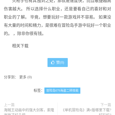
火枪手也有其独到之处，那就是速度快，而且敏捷越高
伤害越大。 所以选择什么职业，还是要看自己的喜好和对
职业的了解。 毕竟，想要玩好一款游戏并不容易。 如果没
有大量的时间和精力，是很难在冒险岛手游中玩好一个职业
的。 ，除非你很有钱。
相关下载
赞(
0
)
分享到：
更多
(
0
)
标签：
冒险岛079海盗二转技能
上一篇
下一篇
海贼王动画中的强大剑客，索隆
《单机冒险岛》满v版哪里下载?