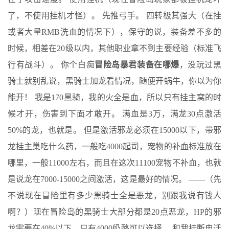
了，不使用挂机才怪）。 先推弓手。 四转极其强大（在挂
或者大量RMB洗血的情况下），保守的说，装备差不多的
时候，相差在20级以内，其他职业拿不到主要经验（标准飞
行有战斗）。 你个白痴
冒险岛暴君装备在哪爆
，没玩过黑
骑士就别乱说，黑骑士加龙看情况，随便开蜗牛，你以为你
能开！ 我是170黑骑，我的火全是血，所以只有挂主窝的时
候才开，伤害到下面才敢开。 满血是3万，满龙30点激活
50%的龙，也就是。 但是激活邪龙必须在15000以下，带邪
龙挂主巢吃什么药，一般吃4000起司，宠物的补血标准放在
哪里，一般11000左右，而且在这次11100宠物不补血，也就
是说龙在7000-15000之间激活，这是最好的情况。 ——（先
不说现在冒险里有多少黑骑士全是恶龙，别跟我说有钱人
啊？）现在冒险岛的黑骑士大部分都是20点恶龙，HP的邪
龙需要在40%以下，只有4000奶酪可以选择。 和我挂断电话