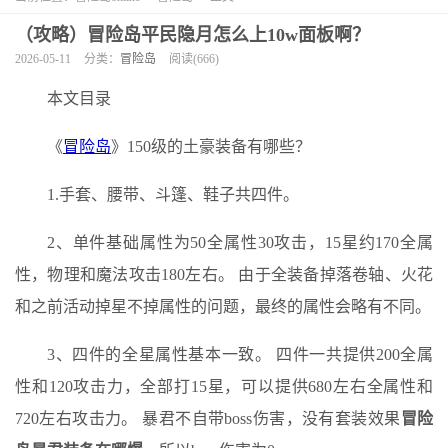
（攻略）冒险岛平民隐月怎么上10w面板啊？
2026-05-11
分类：
冒险岛
阅读(666)
本文目录
《
冒险岛
》150级的土豪装备有哪些？
1.手套、腰带、斗篷、鞋子共四件。
2、单件基础属性为50全属性30攻击，15星约170全属
性，物理和魔法攻击180左右。 由于全装备掉落卷轴、火花
和之前活动掉星不掉属性的问题，最终的属性会略有不同。
3、四件的全星属性基本一致。 四件一共提供200全属
性和120攻击力，全部打15星，可以提供680左右全属性和
720左右攻击力。 暴君不自带boss伤害，没有套装效果
冒险