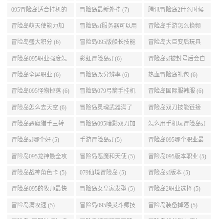
演示 (7)
095冒险岛适合挂机的
冒险岛最新外挂 (7)
腾讯冒险岛2什么时候
地图 (7)
公测 (7)
冒险岛萌天使能力加
冒险岛sf服务器可以用
冒险岛手游怎么换频
点 (6)
自己电脑 (6)
道 (6)
冒险岛盛大积分 (6)
冒险岛095版船长技能
冒险岛大巨变后玩具
介绍 (6)
城组队任务 (6)
冒险岛095职业强度怎
彩虹冒险岛sf (6)
冒险岛sf被封号后会自
么选 (6)
动关闭电脑 (6)
冒险岛全屏职业 (6)
冒险岛改分辨率 (6)
热血冒险岛礼包 (6)
冒险岛095怪物掉落 (6)
冒险岛079弓箭手挂机
冒险岛国际服韩服 (6)
升级的地方 (6)
冒险岛怎么去天空 (6)
冒险岛灵魂武器满了
冒险岛双刀技能链接
(6)
(5)
冒险岛恶魔猎手三转
冒险岛095暗影双刀加
怎么用手机玩冒险岛sf
技能加点顺序 (5)
点 (5)
(5)
冒险岛sf哪个好 (5)
手游冒险岛sf (5)
冒险岛095哪个职业最
好 (5)
冒险岛095龙神最全攻
冒险岛恶魔和天使 (5)
冒险岛095版本职业 (5)
略 (5)
冒险岛战神角色卡 (5)
079仙境冒险岛 (5)
冒险岛sf版本 (5)
冒险岛095的牧师最快
冒险岛女皇家发型 (5)
冒险岛2职业选择 (5)
升级路线 (5)
冒险岛满攻速 (5)
冒险岛095唤灵斗师技
冒险岛装备掉落 (5)