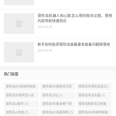
冒险岛机器人和心脏怎么得的相关议题，使用
内容导航快速到达
2026-08-09
新手如何投资冒险岛装备基本装备问题掉落地
2026-08-09
热门标签
冒险岛095机械师技能
冒险岛095暗影双刀技
冒险岛手游狂龙战士2
展示 (9)
能加点 (9)
转 (9)
冒险岛交易所怎么去
冒险岛汉化 (7)
冒险岛幸运水晶 (7)
(8)
冒险岛sf账号 (7)
冒险岛095版本哪个职
冒险岛暗影双刀技能
业段数高些 (7)
加点095版本 (7)
冒险岛sf充钱 (7)
冒险岛095海盗转职 (7)
冒险岛095机械师技能