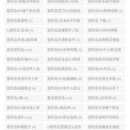
能介绍 (5)
冒险岛2国服法师加点
冒险岛暗影双刀四转
冒险岛船长能力值加
(5)
任务 (5)
点 (5)
冒险岛095哪个职业强
冒险岛双刀095技能加
冒险岛095刷钱地图 (5)
势 (5)
点 (5)
冒险岛英雄吧 (5)
冒险岛2在海水中钓鱼
冒险岛 下载 (5)
(5)
fc冒险岛2安卓 (5)
冒险岛恶魔猎手v5加
冒险岛079时间神殿
点 (5)
999任务 (5)
冒险岛手游sf版苹果
冒险岛手游刷金币 (5)
冒险岛双弩精灵键盘
(5)
设置 (5)
皮皮冒险岛sf (4)
冒险岛095龙神攻略 (4)
冒险岛095什么职业强
(4)
冒险岛服务端095 (4)
冒险岛狂龙战士4转技
冒险岛夜光技能详情
能加点 (4)
(4)
冒险岛119龙的传人技
冒险岛机械挂机 (4)
冒险岛095外挂 (4)
能加点 (4)
冒险岛手游炎术士转
冒险岛095私服辅助 (4)
冒险岛无限生命版 (4)
职 (4)
冒险岛结婚誓言 (4)
冒险岛095有什么职业
冒险岛手游出尖兵了
(4)
吗 (4)
冒险岛sf版 (4)
童话冒险岛sf (4)
冒险岛sf过检测 (4)
冒险岛095版本隐士英
冒险岛sf能玩吗 (4)
冒险岛手游哪个职业
雄后期玩哪个好 (4)
厉害 (4)
冒险岛海外sf (4)
冒险岛095职业选择 (4)
冒险岛宠物不捡取队
友的东西 (4)
冒险岛料理配方 (4)
sf冒险岛里面怎么进去
冒险岛恶魔复仇者超