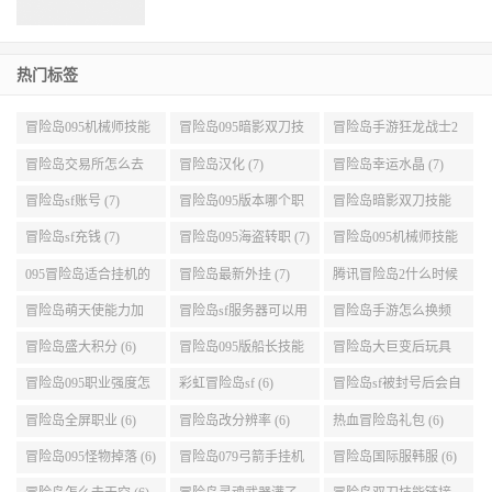
热门标签
冒险岛095机械师技能
冒险岛095暗影双刀技
冒险岛手游狂龙战士2
展示 (9)
能加点 (9)
转 (9)
冒险岛交易所怎么去
冒险岛汉化 (7)
冒险岛幸运水晶 (7)
(8)
冒险岛sf账号 (7)
冒险岛095版本哪个职
冒险岛暗影双刀技能
业段数高些 (7)
加点095版本 (7)
冒险岛sf充钱 (7)
冒险岛095海盗转职 (7)
冒险岛095机械师技能
演示 (7)
095冒险岛适合挂机的
冒险岛最新外挂 (7)
腾讯冒险岛2什么时候
地图 (7)
公测 (7)
冒险岛萌天使能力加
冒险岛sf服务器可以用
冒险岛手游怎么换频
点 (6)
自己电脑 (6)
道 (6)
冒险岛盛大积分 (6)
冒险岛095版船长技能
冒险岛大巨变后玩具
介绍 (6)
城组队任务 (6)
冒险岛095职业强度怎
彩虹冒险岛sf (6)
冒险岛sf被封号后会自
么选 (6)
动关闭电脑 (6)
冒险岛全屏职业 (6)
冒险岛改分辨率 (6)
热血冒险岛礼包 (6)
冒险岛095怪物掉落 (6)
冒险岛079弓箭手挂机
冒险岛国际服韩服 (6)
升级的地方 (6)