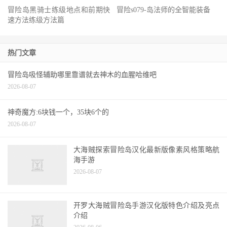
冒险岛黑骑士练级地点和前期快
冒险s079-岛法师的全智能装备
速方法练级方法篇
热门文章
冒险岛吸怪辅助哪里靠谱就去神木的血腥哈维吧
2026-08-07
神奇魔方:6块钱一个，35块6个的
2026-08-07
大海贼探索冒险岛汉化最新版像素风格策略航
海手游
2026-08-07
开罗大海贼冒险岛手游汉化版特色介绍及亮点
介绍