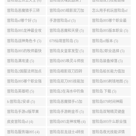
冒险岛怎么去天空 (6)
冒险岛灵魂武器满了
冒险岛双刀技能链接
(6)
(5)
冒险岛恶魔猎手三转
冒险岛095暗影双刀加
怎么用手机玩冒险岛sf
技能加点顺序 (5)
点 (5)
(5)
冒险岛sf哪个好 (5)
手游冒险岛sf (5)
冒险岛095哪个职业最
好 (5)
冒险岛095龙神最全攻
冒险岛恶魔和天使 (5)
冒险岛095版本职业 (5)
略 (5)
冒险岛战神角色卡 (5)
079仙境冒险岛 (5)
冒险岛sf版本 (5)
冒险岛095的牧师最快
冒险岛女皇家发型 (5)
冒险岛2职业选择 (5)
升级路线 (5)
冒险岛满攻速 (5)
冒险岛095唤灵斗师技
冒险岛装备掉落 (5)
能介绍 (5)
冒险岛2国服法师加点
冒险岛暗影双刀四转
冒险岛船长能力值加
(5)
任务 (5)
点 (5)
冒险岛095哪个职业强
冒险岛双刀095技能加
冒险岛095刷钱地图 (5)
势 (5)
点 (5)
冒险岛英雄吧 (5)
冒险岛2在海水中钓鱼
冒险岛 下载 (5)
(5)
fc冒险岛2安卓 (5)
冒险岛恶魔猎手v5加
冒险岛079时间神殿
点 (5)
999任务 (5)
冒险岛手游sf版苹果
冒险岛手游刷金币 (5)
冒险岛双弩精灵键盘
(5)
设置 (5)
皮皮冒险岛sf (4)
冒险岛095龙神攻略 (4)
冒险岛095什么职业强
(4)
冒险岛服务端095 (4)
冒险岛狂龙战士4转技
冒险岛夜光技能详情