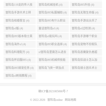
能加点 (4)
(4)
冒险岛119龙的传人技
冒险岛机械挂机 (4)
冒险岛095外挂 (4)
能加点 (4)
冒险岛手游炎术士转
冒险岛095私服辅助 (4)
冒险岛无限生命版 (4)
职 (4)
冒险岛结婚誓言 (4)
冒险岛095有什么职业
冒险岛手游出尖兵了
(4)
吗 (4)
冒险岛sf版 (4)
童话冒险岛sf (4)
冒险岛sf过检测 (4)
冒险岛095版本隐士英
冒险岛sf能玩吗 (4)
冒险岛手游哪个职业
雄后期玩哪个好 (4)
厉害 (4)
冒险岛海外sf (4)
冒险岛095职业选择 (4)
冒险岛宠物不捡取队
友的东西 (4)
冒险岛料理配方 (4)
sf冒险岛里面怎么进去
冒险岛恶魔复仇者超
打扎昆啊 (4)
级技能 (4)
冒险岛怀旧服095 (4)
冒险岛095机械师技能
冒险岛狂战士怎么加
(4)
点 (4)
冒险岛095骑宠任务 (4)
冒险岛飞侠一转加点
冒险岛骑士团炎术士
(4)
改版技能 (4)
冒险岛sf刷钱教程 (4)
赣ICP备2021005066号-7
© 2022-2026
冒险岛online
网站地图