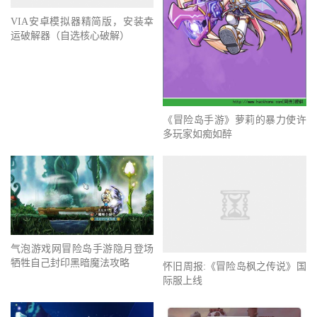
VIA安卓模拟器精简版，安装幸
运破解器（自选核心破解）
《冒险岛手游》萝莉的暴力使许
多玩家如痴如醉
气泡游戏网冒险岛手游隐月登场
牺牲自己封印黑暗魔法攻略
怀旧周报:《冒险岛枫之传说》国
际服上线