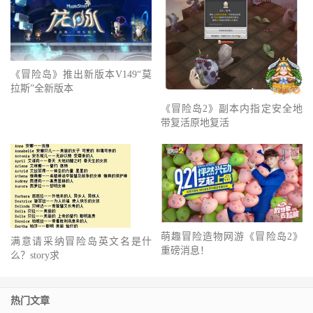
《冒险岛》推出新版本V149“莫
拉斯”全新版本
《冒险岛2》副本内指定安全地
带复活原地复活
萌趣冒险造物网游《冒险岛2》
满意请采纳冒险岛英文名是什
重磅消息！
么？story求
热门文章