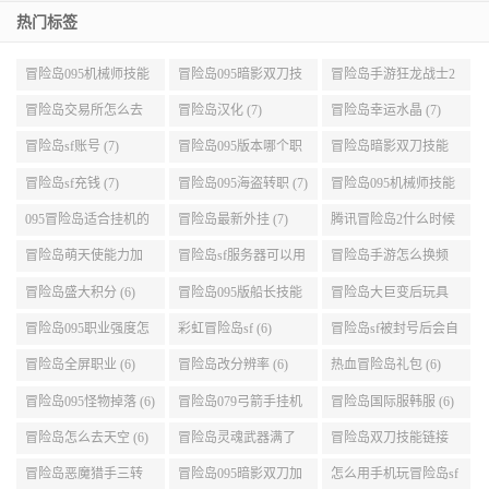
热门标签
冒险岛095机械师技能
冒险岛095暗影双刀技
冒险岛手游狂龙战士2
展示 (9)
能加点 (9)
转 (9)
冒险岛交易所怎么去
冒险岛汉化 (7)
冒险岛幸运水晶 (7)
(8)
冒险岛sf账号 (7)
冒险岛095版本哪个职
冒险岛暗影双刀技能
业段数高些 (7)
加点095版本 (7)
冒险岛sf充钱 (7)
冒险岛095海盗转职 (7)
冒险岛095机械师技能
演示 (7)
095冒险岛适合挂机的
冒险岛最新外挂 (7)
腾讯冒险岛2什么时候
地图 (7)
公测 (7)
冒险岛萌天使能力加
冒险岛sf服务器可以用
冒险岛手游怎么换频
点 (6)
自己电脑 (6)
道 (6)
冒险岛盛大积分 (6)
冒险岛095版船长技能
冒险岛大巨变后玩具
介绍 (6)
城组队任务 (6)
冒险岛095职业强度怎
彩虹冒险岛sf (6)
冒险岛sf被封号后会自
么选 (6)
动关闭电脑 (6)
冒险岛全屏职业 (6)
冒险岛改分辨率 (6)
热血冒险岛礼包 (6)
冒险岛095怪物掉落 (6)
冒险岛079弓箭手挂机
冒险岛国际服韩服 (6)
升级的地方 (6)
冒险岛怎么去天空 (6)
冒险岛灵魂武器满了
冒险岛双刀技能链接
(6)
(5)
冒险岛恶魔猎手三转
冒险岛095暗影双刀加
怎么用手机玩冒险岛sf