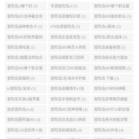
技能加点顺序 (5)
点 (5)
(5)
冒险岛sf哪个好 (5)
手游冒险岛sf (5)
冒险岛095哪个职业最
好 (5)
冒险岛095龙神最全攻
冒险岛恶魔和天使 (5)
冒险岛095版本职业 (5)
略 (5)
冒险岛战神角色卡 (5)
079仙境冒险岛 (5)
冒险岛sf版本 (5)
冒险岛095的牧师最快
冒险岛女皇家发型 (5)
冒险岛2职业选择 (5)
升级路线 (5)
冒险岛满攻速 (5)
冒险岛095唤灵斗师技
冒险岛装备掉落 (5)
能介绍 (5)
冒险岛2国服法师加点
冒险岛暗影双刀四转
冒险岛船长能力值加
(5)
任务 (5)
点 (5)
冒险岛095哪个职业强
冒险岛双刀095技能加
冒险岛095刷钱地图 (5)
势 (5)
点 (5)
冒险岛英雄吧 (5)
冒险岛2在海水中钓鱼
冒险岛 下载 (5)
(5)
fc冒险岛2安卓 (5)
冒险岛恶魔猎手v5加
冒险岛079时间神殿
点 (5)
999任务 (5)
冒险岛手游sf版苹果
冒险岛手游刷金币 (5)
冒险岛双弩精灵键盘
(5)
设置 (5)
皮皮冒险岛sf (4)
冒险岛095龙神攻略 (4)
冒险岛095什么职业强
(4)
冒险岛服务端095 (4)
冒险岛狂龙战士4转技
冒险岛夜光技能详情
能加点 (4)
(4)
冒险岛119龙的传人技
冒险岛机械挂机 (4)
冒险岛095外挂 (4)