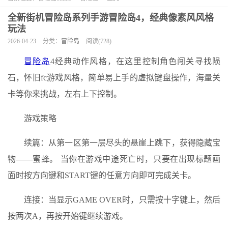
全新街机冒险岛系列手游冒险岛4，经典像素风风格
玩法
2026-04-23
分类：
冒险岛
阅读(728)
冒险岛
4经典动作风格，在这里控制角色闯关寻找陨
石，怀旧fc游戏风格，简单易上手的虚拟键盘操作，海量关
卡等你来挑战，左右上下控制。
游戏策略
续篇：从第一区第一层尽头的悬崖上跳下，获得隐藏宝
物——蜜蜂。 当你在游戏中途死亡时，只要在出现标题画
面时按方向键和START键的任意方向即可完成关卡。
连接：当显示GAME OVER时，只需按十字键上，然后
按两次A，再按开始键继续游戏。