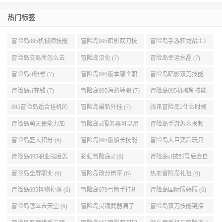
热门标签
冒险岛095机械师技能
冒险岛095暗影双刀技
冒险岛手游狂龙战士2
展示 (9)
能加点 (9)
转 (9)
冒险岛交易所怎么去
冒险岛汉化 (7)
冒险岛幸运水晶 (7)
(8)
冒险岛sf账号 (7)
冒险岛095版本哪个职
冒险岛暗影双刀技能
业段数高些 (7)
加点095版本 (7)
冒险岛sf充钱 (7)
冒险岛095海盗转职 (7)
冒险岛095机械师技能
演示 (7)
095冒险岛适合挂机的
冒险岛最新外挂 (7)
腾讯冒险岛2什么时候
地图 (7)
公测 (7)
冒险岛萌天使能力加
冒险岛sf服务器可以用
冒险岛手游怎么换频
点 (6)
自己电脑 (6)
道 (6)
冒险岛盛大积分 (6)
冒险岛095版船长技能
冒险岛大巨变后玩具
介绍 (6)
城组队任务 (6)
冒险岛095职业强度怎
彩虹冒险岛sf (6)
冒险岛sf被封号后会自
么选 (6)
动关闭电脑 (6)
冒险岛全屏职业 (6)
冒险岛改分辨率 (6)
热血冒险岛礼包 (6)
冒险岛095怪物掉落 (6)
冒险岛079弓箭手挂机
冒险岛国际服韩服 (6)
升级的地方 (6)
冒险岛怎么去天空 (6)
冒险岛灵魂武器满了
冒险岛双刀技能链接
(6)
(5)