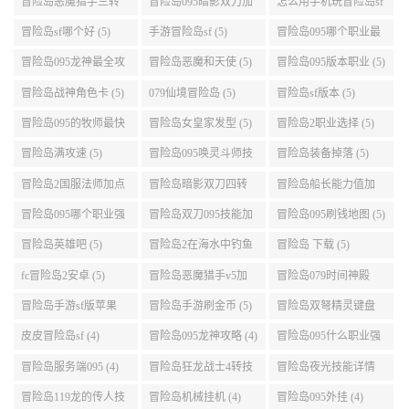
冒险岛恶魔猎手三转
冒险岛095暗影双刀加
怎么用手机玩冒险岛sf
技能加点顺序 (5)
点 (5)
(5)
冒险岛sf哪个好 (5)
手游冒险岛sf (5)
冒险岛095哪个职业最
好 (5)
冒险岛095龙神最全攻
冒险岛恶魔和天使 (5)
冒险岛095版本职业 (5)
略 (5)
冒险岛战神角色卡 (5)
079仙境冒险岛 (5)
冒险岛sf版本 (5)
冒险岛095的牧师最快
冒险岛女皇家发型 (5)
冒险岛2职业选择 (5)
升级路线 (5)
冒险岛满攻速 (5)
冒险岛095唤灵斗师技
冒险岛装备掉落 (5)
能介绍 (5)
冒险岛2国服法师加点
冒险岛暗影双刀四转
冒险岛船长能力值加
(5)
任务 (5)
点 (5)
冒险岛095哪个职业强
冒险岛双刀095技能加
冒险岛095刷钱地图 (5)
势 (5)
点 (5)
冒险岛英雄吧 (5)
冒险岛2在海水中钓鱼
冒险岛 下载 (5)
(5)
fc冒险岛2安卓 (5)
冒险岛恶魔猎手v5加
冒险岛079时间神殿
点 (5)
999任务 (5)
冒险岛手游sf版苹果
冒险岛手游刷金币 (5)
冒险岛双弩精灵键盘
(5)
设置 (5)
皮皮冒险岛sf (4)
冒险岛095龙神攻略 (4)
冒险岛095什么职业强
(4)
冒险岛服务端095 (4)
冒险岛狂龙战士4转技
冒险岛夜光技能详情
能加点 (4)
(4)
冒险岛119龙的传人技
冒险岛机械挂机 (4)
冒险岛095外挂 (4)