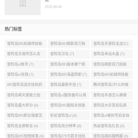
2026-08-06
热门标签
冒险岛095机械师技能
冒险岛095暗影双刀技
冒险岛手游狂龙战士2
展示 (9)
能加点 (9)
转 (9)
冒险岛交易所怎么去
冒险岛汉化 (7)
冒险岛幸运水晶 (7)
(8)
冒险岛sf账号 (7)
冒险岛095版本哪个职
冒险岛暗影双刀技能
业段数高些 (7)
加点095版本 (7)
冒险岛sf充钱 (7)
冒险岛095海盗转职 (7)
冒险岛095机械师技能
演示 (7)
095冒险岛适合挂机的
冒险岛最新外挂 (7)
腾讯冒险岛2什么时候
地图 (7)
公测 (7)
冒险岛萌天使能力加
冒险岛sf服务器可以用
冒险岛手游怎么换频
点 (6)
自己电脑 (6)
道 (6)
冒险岛盛大积分 (6)
冒险岛095版船长技能
冒险岛大巨变后玩具
介绍 (6)
城组队任务 (6)
冒险岛095职业强度怎
彩虹冒险岛sf (6)
冒险岛sf被封号后会自
么选 (6)
动关闭电脑 (6)
冒险岛全屏职业 (6)
冒险岛改分辨率 (6)
热血冒险岛礼包 (6)
冒险岛095怪物掉落 (6)
冒险岛079弓箭手挂机
冒险岛国际服韩服 (6)