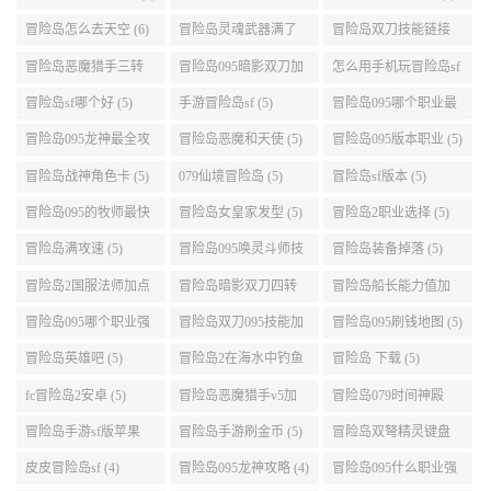
升级的地方 (6)
冒险岛怎么去天空 (6)
冒险岛灵魂武器满了
冒险岛双刀技能链接
(6)
(5)
冒险岛恶魔猎手三转
冒险岛095暗影双刀加
怎么用手机玩冒险岛sf
技能加点顺序 (5)
点 (5)
(5)
冒险岛sf哪个好 (5)
手游冒险岛sf (5)
冒险岛095哪个职业最
好 (5)
冒险岛095龙神最全攻
冒险岛恶魔和天使 (5)
冒险岛095版本职业 (5)
略 (5)
冒险岛战神角色卡 (5)
079仙境冒险岛 (5)
冒险岛sf版本 (5)
冒险岛095的牧师最快
冒险岛女皇家发型 (5)
冒险岛2职业选择 (5)
升级路线 (5)
冒险岛满攻速 (5)
冒险岛095唤灵斗师技
冒险岛装备掉落 (5)
能介绍 (5)
冒险岛2国服法师加点
冒险岛暗影双刀四转
冒险岛船长能力值加
(5)
任务 (5)
点 (5)
冒险岛095哪个职业强
冒险岛双刀095技能加
冒险岛095刷钱地图 (5)
势 (5)
点 (5)
冒险岛英雄吧 (5)
冒险岛2在海水中钓鱼
冒险岛 下载 (5)
(5)
fc冒险岛2安卓 (5)
冒险岛恶魔猎手v5加
冒险岛079时间神殿
点 (5)
999任务 (5)
冒险岛手游sf版苹果
冒险岛手游刷金币 (5)
冒险岛双弩精灵键盘
(5)
设置 (5)
皮皮冒险岛sf (4)
冒险岛095龙神攻略 (4)
冒险岛095什么职业强