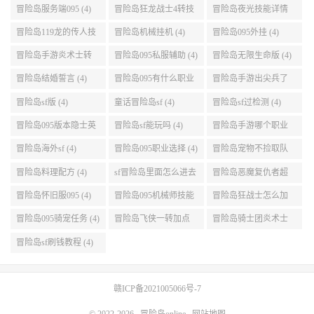
(4)
冒险岛服务端095 (4)
冒险岛狂龙战士4转技
冒险岛夜光技能详情
能加点 (4)
(4)
冒险岛119龙的传人技
冒险岛机械挂机 (4)
冒险岛095外挂 (4)
能加点 (4)
冒险岛手游炎术士转
冒险岛095私服辅助 (4)
冒险岛无限生命版 (4)
职 (4)
冒险岛结婚誓言 (4)
冒险岛095有什么职业
冒险岛手游出尖兵了
(4)
吗 (4)
冒险岛sf版 (4)
童话冒险岛sf (4)
冒险岛sf过检测 (4)
冒险岛095版本隐士英
冒险岛sf能玩吗 (4)
冒险岛手游哪个职业
雄后期玩哪个好 (4)
厉害 (4)
冒险岛海外sf (4)
冒险岛095职业选择 (4)
冒险岛宠物不捡取队
友的东西 (4)
冒险岛料理配方 (4)
sf冒险岛里面怎么进去
冒险岛恶魔复仇者超
打扎昆啊 (4)
级技能 (4)
冒险岛怀旧服095 (4)
冒险岛095机械师技能
冒险岛狂战士怎么加
(4)
点 (4)
冒险岛095骑宠任务 (4)
冒险岛飞侠一转加点
冒险岛骑士团炎术士
(4)
改版技能 (4)
冒险岛sf刷钱教程 (4)
赣ICP备2021005066号-7