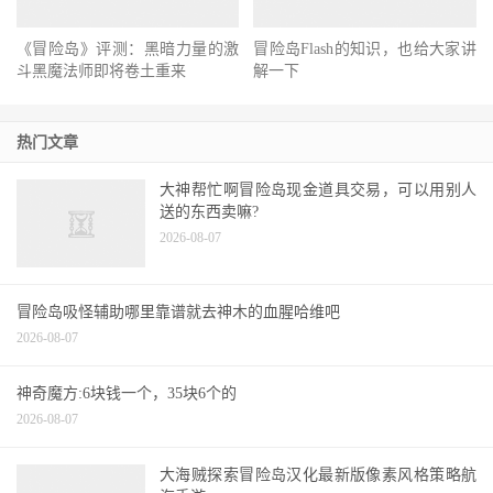
《冒险岛》评测：黑暗力量的激
冒险岛Flash的知识，也给大家讲
斗黑魔法师即将卷土重来
解一下
热门文章
大神帮忙啊冒险岛现金道具交易，可以用别人
送的东西卖嘛?
2026-08-07
冒险岛吸怪辅助哪里靠谱就去神木的血腥哈维吧
2026-08-07
神奇魔方:6块钱一个，35块6个的
2026-08-07
大海贼探索冒险岛汉化最新版像素风格策略航