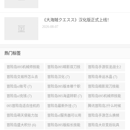
《大海賊クエスス》汉化版正式上线！
2026-08-07
热门标签
冒险岛095机械师技能
冒险岛095暗影双刀技
冒险岛手游狂龙战士2
展示 (9)
能加点 (9)
转 (9)
冒险岛交易所怎么去
冒险岛汉化 (7)
冒险岛幸运水晶 (7)
(8)
冒险岛sf账号 (7)
冒险岛095版本哪个职
冒险岛暗影双刀技能
业段数高些 (7)
加点095版本 (7)
冒险岛sf充钱 (7)
冒险岛095海盗转职 (7)
冒险岛095机械师技能
演示 (7)
095冒险岛适合挂机的
冒险岛最新外挂 (7)
腾讯冒险岛2什么时候
地图 (7)
公测 (7)
冒险岛萌天使能力加
冒险岛sf服务器可以用
冒险岛手游怎么换频
点 (6)
自己电脑 (6)
道 (6)
冒险岛盛大积分 (6)
冒险岛095版船长技能
冒险岛大巨变后玩具