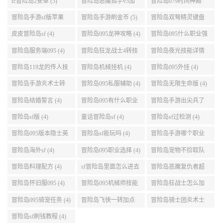
fc冒险岛2安卓 (5)
冒险岛恶魔猎手v5加
冒险岛079时间神殿
点 (5)
999任务 (5)
冒险岛手游sf版苹果
冒险岛手游刷金币 (5)
冒险岛双弩精灵键盘
(5)
设置 (5)
皮皮冒险岛sf (4)
冒险岛095龙神攻略 (4)
冒险岛095什么职业强
(4)
冒险岛服务端095 (4)
冒险岛狂龙战士4转技
冒险岛夜光技能详情
能加点 (4)
(4)
冒险岛119龙的传人技
冒险岛机械挂机 (4)
冒险岛095外挂 (4)
能加点 (4)
冒险岛手游炎术士转
冒险岛095私服辅助 (4)
冒险岛无限生命版 (4)
职 (4)
冒险岛结婚誓言 (4)
冒险岛095有什么职业
冒险岛手游出尖兵了
(4)
吗 (4)
冒险岛sf版 (4)
童话冒险岛sf (4)
冒险岛sf过检测 (4)
冒险岛095版本隐士英
冒险岛sf能玩吗 (4)
冒险岛手游哪个职业
雄后期玩哪个好 (4)
厉害 (4)
冒险岛海外sf (4)
冒险岛095职业选择 (4)
冒险岛宠物不捡取队
友的东西 (4)
冒险岛料理配方 (4)
sf冒险岛里面怎么进去
冒险岛恶魔复仇者超
打扎昆啊 (4)
级技能 (4)
冒险岛怀旧服095 (4)
冒险岛095机械师技能
冒险岛狂战士怎么加
(4)
点 (4)
冒险岛095骑宠任务 (4)
冒险岛飞侠一转加点
冒险岛骑士团炎术士
(4)
改版技能 (4)
冒险岛sf刷钱教程 (4)