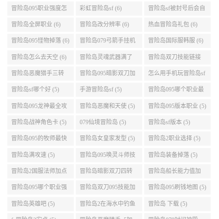
介绍 (6)
城组队任务 (6)
冒险岛095职业强度怎
彩虹冒险岛sf (6)
冒险岛sf被封号后会自
么选 (6)
动关闭电脑 (6)
冒险岛全屏职业 (6)
冒险岛改分辨率 (6)
热血冒险岛礼包 (6)
冒险岛095怪物掉落 (6)
冒险岛079弓箭手挂机
冒险岛国际服韩服 (6)
升级的地方 (6)
冒险岛怎么去天空 (6)
冒险岛灵魂武器满了
冒险岛双刀技能链接
(6)
(5)
冒险岛恶魔猎手三转
冒险岛095暗影双刀加
怎么用手机玩冒险岛sf
技能加点顺序 (5)
点 (5)
(5)
冒险岛sf哪个好 (5)
手游冒险岛sf (5)
冒险岛095哪个职业最
好 (5)
冒险岛095龙神最全攻
冒险岛恶魔和天使 (5)
冒险岛095版本职业 (5)
略 (5)
冒险岛战神角色卡 (5)
079仙境冒险岛 (5)
冒险岛sf版本 (5)
冒险岛095的牧师最快
冒险岛女皇家发型 (5)
冒险岛2职业选择 (5)
升级路线 (5)
冒险岛满攻速 (5)
冒险岛095唤灵斗师技
冒险岛装备掉落 (5)
能介绍 (5)
冒险岛2国服法师加点
冒险岛暗影双刀四转
冒险岛船长能力值加
(5)
任务 (5)
点 (5)
冒险岛095哪个职业强
冒险岛双刀095技能加
冒险岛095刷钱地图 (5)
势 (5)
点 (5)
冒险岛英雄吧 (5)
冒险岛2在海水中钓鱼
冒险岛 下载 (5)
(5)