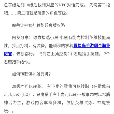
色等级达到10级后找到对应的NPC对话完成。 先说第二段
吧…… 第二段就是玩家的角色等级。
魔兽守护女神转职超爽版攻略
网友分享：你直接选小黑 小黑有能力控制英雄技能属
性，抢点打树，有装备，能瞬移的拿着
冒险岛手游哪个职业
厉害
，去哪都行。 飞到左上角控制2个恶魔猎手英雄。 2个
恶魔猎手给你。
如何转职保护雅典娜？
20级才可以转职。 右下角的雕像可以转职（在雕像前
走几步就可以），恶魔猎手右上角可以转~~故事题材以希腊
神话为主，游戏内容丰富多样，包括英雄试炼、神魔祭
坛、。