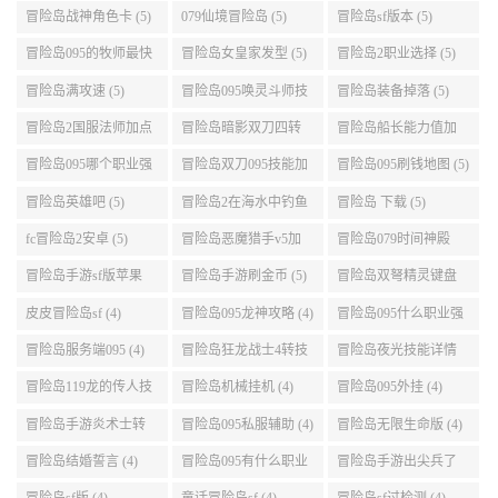
略 (5)
冒险岛战神角色卡 (5)
079仙境冒险岛 (5)
冒险岛sf版本 (5)
冒险岛095的牧师最快
冒险岛女皇家发型 (5)
冒险岛2职业选择 (5)
升级路线 (5)
冒险岛满攻速 (5)
冒险岛095唤灵斗师技
冒险岛装备掉落 (5)
能介绍 (5)
冒险岛2国服法师加点
冒险岛暗影双刀四转
冒险岛船长能力值加
(5)
任务 (5)
点 (5)
冒险岛095哪个职业强
冒险岛双刀095技能加
冒险岛095刷钱地图 (5)
势 (5)
点 (5)
冒险岛英雄吧 (5)
冒险岛2在海水中钓鱼
冒险岛 下载 (5)
(5)
fc冒险岛2安卓 (5)
冒险岛恶魔猎手v5加
冒险岛079时间神殿
点 (5)
999任务 (5)
冒险岛手游sf版苹果
冒险岛手游刷金币 (5)
冒险岛双弩精灵键盘
(5)
设置 (5)
皮皮冒险岛sf (4)
冒险岛095龙神攻略 (4)
冒险岛095什么职业强
(4)
冒险岛服务端095 (4)
冒险岛狂龙战士4转技
冒险岛夜光技能详情
能加点 (4)
(4)
冒险岛119龙的传人技
冒险岛机械挂机 (4)
冒险岛095外挂 (4)
能加点 (4)
冒险岛手游炎术士转
冒险岛095私服辅助 (4)
冒险岛无限生命版 (4)
职 (4)
冒险岛结婚誓言 (4)
冒险岛095有什么职业
冒险岛手游出尖兵了
(4)
吗 (4)