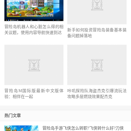
冒险岛机器人和心脏怎么得的相
新手如何投资冒险岛装备基本装
关议题，使用内容导航快速到达
备问题掉落地
咔叽探险队海盗杰克引爆流玩法
攻略多层燃烧效果配杰克
冒险岛M国际版最新中文版体
验：相伴在一起
热门文章
冒险岛手游飞侠怎么转职?飞侠转什么好?刀侠