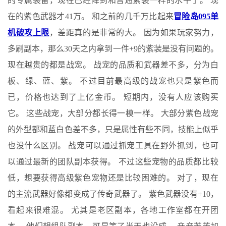
的专属装备，现在已经降到和普通紫装一样的水平了。 现
在的紫色武器才41万。 和之前的几千万比起来
冒险岛095单
机破攻上限
，差距真的是非常的大。 因为如果玩家努力，
多刷副本，那么30天之内拿到一件+9的紫装是没有问题的。
现在越贵的都是战宠。 战宠的品质和武器差不多，分为白
板、绿、蓝、紫。 不过目前最高级的战宠也只是紫色而
已，价格也达到了上亿金币。 短期内，没有人应该购买
它。 这些战宠，大部分都长得一模一样。 大部分紫色战宠
的外型都和蓝白色差不多，只是属性有些不同，技能上似乎
也没什么区别。 战宠可以通过抓宠工具在野外抓到，也可
以通过最新的团队副本获得。 不过这些宠物的品质都比​​较
低，想要获得高级紫色宠物还是比较困难的。 对了，现在
的主流武器好像都变成了传奇武器了。 紫色武器没有+10，
看起来很难混。 尤其是老区副本，各地工作室都在开团