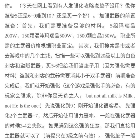
你。 （今天在网上看到有人发强化攻略说垫子没用？像你
准备5还是6+9难到10？还是买一个好）。 加强武器的前置
准备：首先，我们需要准备足够的材料。 5组玛瑙晶
200W，150颗混沌玛瑙晶500W，1500颗白晶150W。 职业所
需的主武器价格根据职业而定。 其次，我们搜索黑市或者
去游戏中的几个主城，扫描一些可以强化到20级以上的白色
刺客和盗贼武器，买5-6把给我们当垫子用（因为强化需要
材料）盗贼和刺客的武器需要消耗小于双手武器）前期准备
完成后，我们就开始强化（这个游戏是强化手的必备，有的
玩家会强求，除非你是天选之人， but not all milk is Milk ,
not He is the one.）先说强化到9：刚开始强化很容易。 先强
化2个主武器+7，然后开始使用强力缓冲。 一般在强化武器
的时候3-4会失败。 如果遇到这么强的狂魔，那我们直接用
主武器就可以了（前提只在9级之前有效）。 强化垫子一般