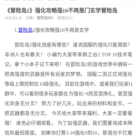
《冒险岛2》强化攻略强10不再是门玄学冒险岛
2026-03-20
分类：
冒险岛095
阅读(811)
1.
冒险岛
2强化攻略强10不再是玄学
冒险岛2强化技能有哪些？ 谁说国服的强化只能靠脸？
非洲人也有春天！ 小编为大家带来枫之谷2 TOP 10技术笔
记，拿个小本子记下来吧！ 在冒险岛2的游戏世界中拥有一
把高强度的武器是所有玩家的梦想。 国服二测正式将强化
等级上限控制在10级强化。 目前在游戏中，或者我们玩家Q
群中，可以看到很多玩家都在为强化+9而苦苦挣扎，甚至强
化到身无分文？ 努力了好几天，玩出来的材料和金币，一
把武器都身无分文。 今天给大家带来福利，大家一定要看
哦！ 请务必仔细观看。 为了加强武器，我们需要将成本降
低到最低限度。 如果你打算5-10强化9到10，那我也不拦着