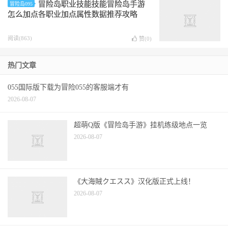
冒险岛职业技能技能冒险岛手游
冒险岛095
怎么加点各职业加点属性数据推荐攻略
阅读(863)
赞(
0
)
热门文章
055国际版下载为冒险055的客服端才有
2026-08-07
超萌Q版《冒险岛手游》挂机练级地点一览
2026-08-07
《大海賊クエスス》汉化版正式上线！
2026-08-07