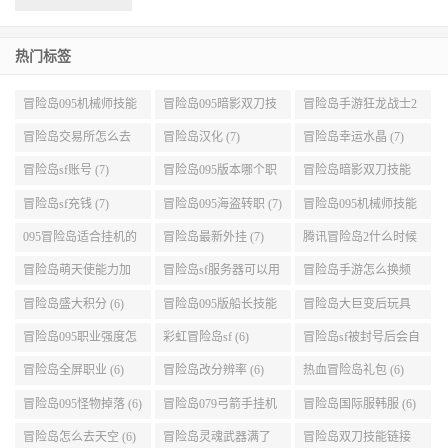
热门标签
冒险岛095机械师技能
冒险岛095暗影双刀技
冒险岛手游狂龙战士2
展示 (9)
能加点 (9)
转 (9)
冒险岛交易所怎么去
冒险岛汉化 (7)
冒险岛幸运水晶 (7)
(8)
冒险岛sf账号 (7)
冒险岛095版本哪个职
冒险岛暗影双刀技能
业段数高些 (7)
加点095版本 (7)
冒险岛sf充钱 (7)
冒险岛095海盗转职 (7)
冒险岛095机械师技能
演示 (7)
095冒险岛适合挂机的
冒险岛最新外挂 (7)
腾讯冒险岛2什么时候
地图 (7)
公测 (7)
冒险岛萌天使能力加
冒险岛sf服务器可以用
冒险岛手游怎么换频
点 (6)
自己电脑 (6)
道 (6)
冒险岛盛大积分 (6)
冒险岛095版船长技能
冒险岛大巨变后玩具
介绍 (6)
城组队任务 (6)
冒险岛095职业强度怎
彩虹冒险岛sf (6)
冒险岛sf被封号后会自
么选 (6)
动关闭电脑 (6)
冒险岛全屏职业 (6)
冒险岛改分辨率 (6)
热血冒险岛礼包 (6)
冒险岛095怪物掉落 (6)
冒险岛079弓箭手挂机
冒险岛国际服韩服 (6)
升级的地方 (6)
冒险岛怎么去天空 (6)
冒险岛灵魂武器满了
冒险岛双刀技能链接