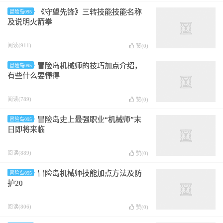
《守望先锋》三转技能技能名称
冒险岛095
及说明火箭拳
阅读(911)
赞(
0
)
冒险岛机械师的技巧加点介绍，
冒险岛095
有些什么要懂得
阅读(789)
赞(
0
)
冒险岛史上最强职业“机械师”末
冒险岛095
日即将来临
阅读(889)
赞(
0
)
冒险岛机械师技能加点方法及防
冒险岛095
护20
阅读(806)
赞(
0
)