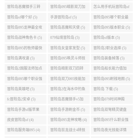
(6)
(5)
冒险岛恶魔猎手三转
冒险岛095暗影双刀加
怎么用手机玩冒险岛sf
技能加点顺序 (5)
点 (5)
(5)
冒险岛sf哪个好 (5)
手游冒险岛sf (5)
冒险岛095哪个职业最
好 (5)
冒险岛095龙神最全攻
冒险岛恶魔和天使 (5)
冒险岛095版本职业 (5)
略 (5)
冒险岛战神角色卡 (5)
079仙境冒险岛 (5)
冒险岛sf版本 (5)
冒险岛095的牧师最快
冒险岛女皇家发型 (5)
冒险岛2职业选择 (5)
升级路线 (5)
冒险岛满攻速 (5)
冒险岛095唤灵斗师技
冒险岛装备掉落 (5)
能介绍 (5)
冒险岛2国服法师加点
冒险岛暗影双刀四转
冒险岛船长能力值加
(5)
任务 (5)
点 (5)
冒险岛095哪个职业强
冒险岛双刀095技能加
冒险岛095刷钱地图 (5)
势 (5)
点 (5)
冒险岛英雄吧 (5)
冒险岛2在海水中钓鱼
冒险岛 下载 (5)
(5)
fc冒险岛2安卓 (5)
冒险岛恶魔猎手v5加
冒险岛079时间神殿
点 (5)
999任务 (5)
冒险岛手游sf版苹果
冒险岛手游刷金币 (5)
冒险岛双弩精灵键盘
(5)
设置 (5)
皮皮冒险岛sf (4)
冒险岛095龙神攻略 (4)
冒险岛095什么职业强
(4)
冒险岛服务端095 (4)
冒险岛狂龙战士4转技
冒险岛夜光技能详情